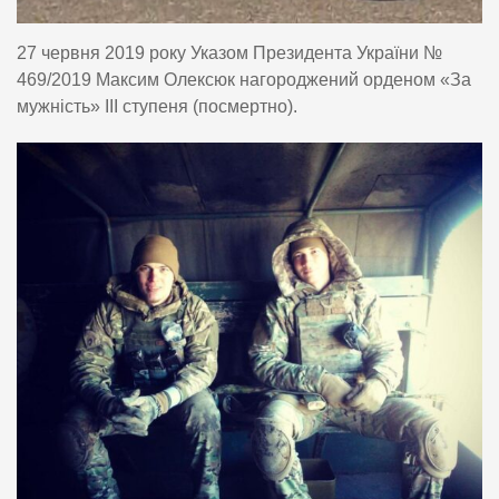
27 червня 2019 року Указом Президента України №
469/2019 Максим Олексюк нагороджений орденом «За
мужність» III ступеня (посмертно).