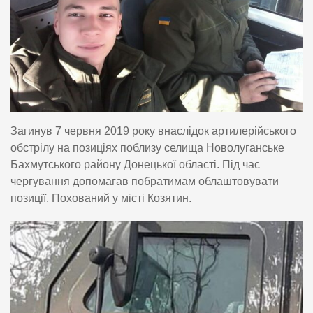
Загинув 7 червня 2019 року внаслідок артилерійського
обстрілу на позиціях поблизу селища Новолуганське
Бахмутського району Донецької області. Під час
чергування допомагав побратимам облаштовувати
позиції. Похований у місті Козятин.