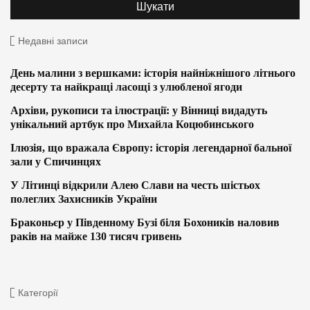
Недавні записи
День малини з вершками: історія найніжнішого літнього
десерту та найкращі ласощі з улюбленої ягоди
Архіви, рукописи та ілюстрації: у Вінниці видадуть
унікальний артбук про Михайла Коцюбинського
Ілюзія, що вражала Європу: історія легендарної бальної
зали у Спичинцях
У Літинці відкрили Алею Слави на честь шістьох
полеглих Захисників України
Браконьєр у Південному Бузі біля Бохоників наловив
раків на майже 130 тисяч гривень
Категорії