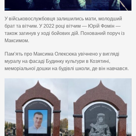
У військовослужбовця залишились мати, молодший
брат та вітчим. У 2022 році вітчим — Юрій Фомін —
також загинув у ході бойових дій. Похований поруч із
Максимом.
Пам’ять про Максима Олексюка увічнено у вигляді
муралу на фасаді Будинку культури в Козятині,
меморіальної дошки на будівлі школи, де він навчався.