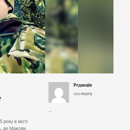
Редакція
4383
POSTS
е
...
року в місті
а, де Максим