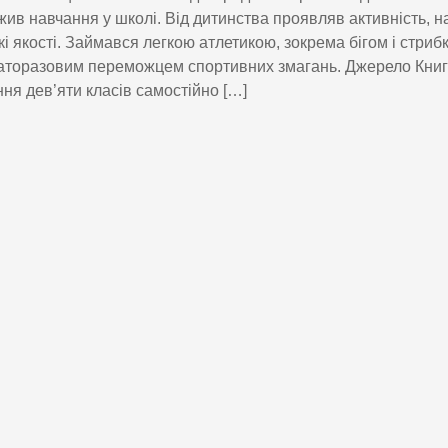
ив навчання у школі. Від дитинства проявляв активність, на
кі якості. Займався легкою атлетикою, зокрема бігом і стрибк
аторазовим переможцем спортивних змагань. Джерело Книг
ння дев’яти класів самостійно […]