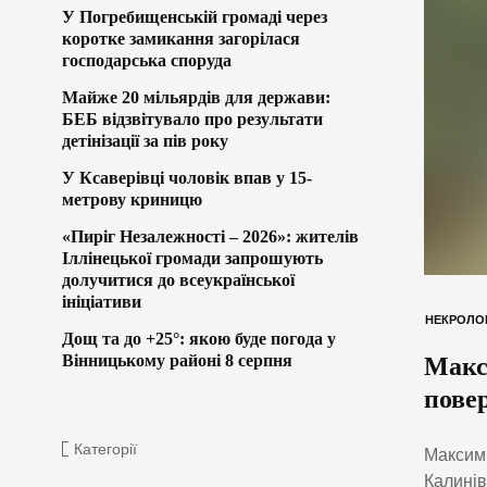
У Погребищенській громаді через
коротке замикання загорілася
господарська споруда
Майже 20 мільярдів для держави:
БЕБ відзвітувало про результати
детінізації за пів року
У Ксаверівці чоловік впав у 15-
метрову криницю
«Пиріг Незалежності – 2026»: жителів
Іллінецької громади запрошують
долучитися до всеукраїнської
ініціативи
НЕКРОЛО
Дощ та до +25°: якою буде погода у
Вінницькому районі 8 серпня
Макс
пове
Категорії
Максим 
Калинів