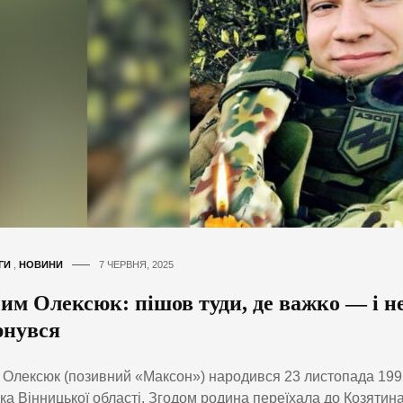
ГИ
,
НОВИНИ
7 ЧЕРВНЯ, 2025
им Олексюк: пішов туди, де важко — і н
рнувся
Олексюк (позивний «Максон») народився 23 листопада 1995 
ка Вінницької області. Згодом родина переїхала до Козятин