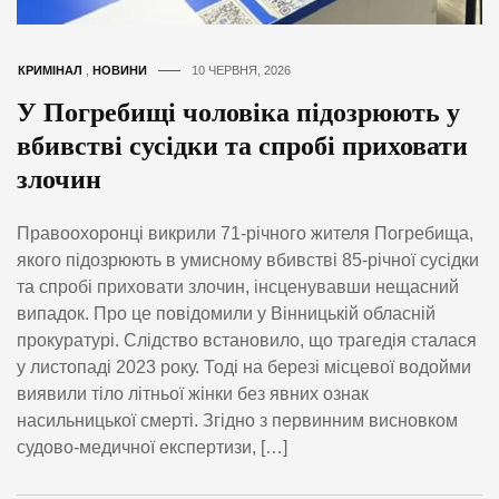
КРИМІНАЛ
,
НОВИНИ
10 ЧЕРВНЯ, 2026
У Погребищі чоловіка підозрюють у
вбивстві сусідки та спробі приховати
злочин
Правоохоронці викрили 71-річного жителя Погребища,
якого підозрюють в умисному вбивстві 85-річної сусідки
та спробі приховати злочин, інсценувавши нещасний
випадок. Про це повідомили у Вінницькій обласній
прокуратурі. Слідство встановило, що трагедія сталася
у листопаді 2023 року. Тоді на березі місцевої водойми
виявили тіло літньої жінки без явних ознак
насильницької смерті. Згідно з первинним висновком
судово-медичної експертизи, […]