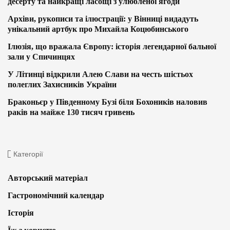
десерту та найкращі ласощі з улюбленої ягоди
Архіви, рукописи та ілюстрації: у Вінниці видадуть
унікальний артбук про Михайла Коцюбинського
Ілюзія, що вражала Європу: історія легендарної бальної
зали у Спичинцях
У Літинці відкрили Алею Слави на честь шістьох
полеглих Захисників України
Браконьєр у Південному Бузі біля Бохоників наловив
раків на майже 130 тисяч гривень
Категорії
Авторський матеріал
Гастрономічний календар
Історія