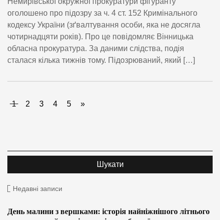
Немирівської окружної прокуратури фігуранту
оголошено про підозру за ч. 4 ст. 152 Кримінального
кодексу України (зґвалтування особи, яка не досягла
чотирнадцяти років). Про це повідомляє Вінницька
обласна прокуратура. За даними слідства, подія
сталася кілька тижнів тому. Підозрюваний, який […]
1
2
3
4
5
»
Недавні записи
День малини з вершками: історія найніжнішого літнього