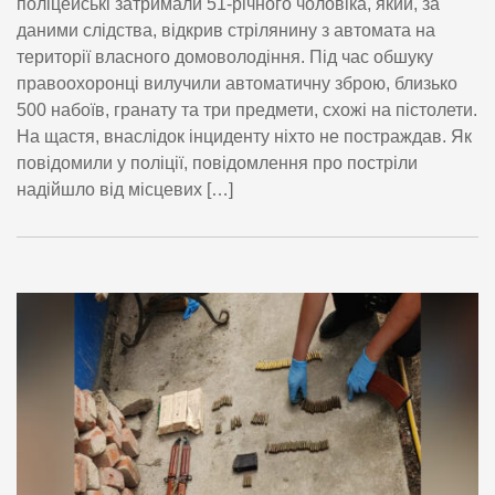
поліцейські затримали 51-річного чоловіка, який, за
даними слідства, відкрив стрілянину з автомата на
території власного домоволодіння. Під час обшуку
правоохоронці вилучили автоматичну зброю, близько
500 набоїв, гранату та три предмети, схожі на пістолети.
На щастя, внаслідок інциденту ніхто не постраждав. Як
повідомили у поліції, повідомлення про постріли
надійшло від місцевих […]