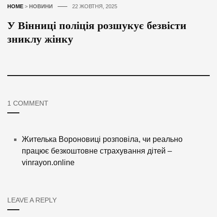
HOME
>
НОВИНИ
22 ЖОВТНЯ, 2025
У Вінниці поліція розшукує безвісти
зниклу жінку
1 COMMENT
Жителька Вороновиці розповіла, чи реально
працює безкоштовне страхування дітей –
vinrayon.online
LEAVE A REPLY