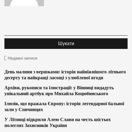
Недавні записи
День малини з вершками: історія найніжнішого літнього
десерту та найкращі ласощі з улюбленої ягоди
Архіви, рукописи та ілюстрації: у Вінниці видадуть
унікальний артбук про Михайла Коцюбинського
Ілюзія, що вражала Європу: історія легендарної бальної
зали у Спичинцях
У Літинці відкрили Алею Слави на честь шістьох
полеглих Захисників України