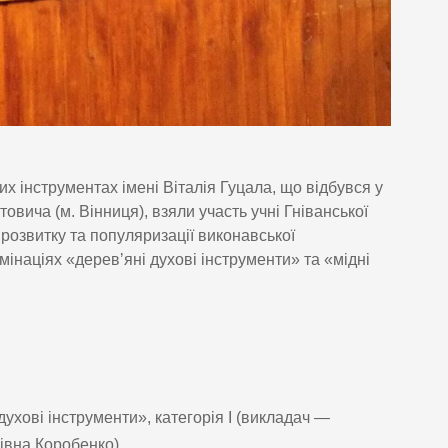
х інструментах імені Віталія Гуцала, що відбувся у
ича (м. Вінниця), взяли участь учні Гніванської
 розвитку та популяризації виконавської
мінаціях «деревʼяні духові інструменти» та «мідні
духові інструменти», категорія І (викладач —
вна Коробенко).