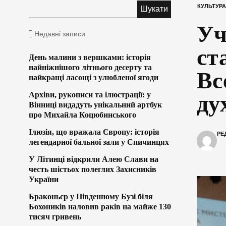
КУЛЬТУРА
Уч
Недавні записи
ст
День малини з вершками: історія
найніжнішого літнього десерту та
Вс
найкращі ласощі з улюбленої ягоди
Архіви, рукописи та ілюстрації: у
ду
Вінниці видадуть унікальний артбук
про Михайла Коцюбинського
Ілюзія, що вражала Європу: історія
РЕ
легендарної бальної зали у Спичинцях
У Літинці відкрили Алею Слави на
честь шістьох полеглих Захисників
України
Браконьєр у Південному Бузі біля
Бохоників наловив раків на майже 130
тисяч гривень