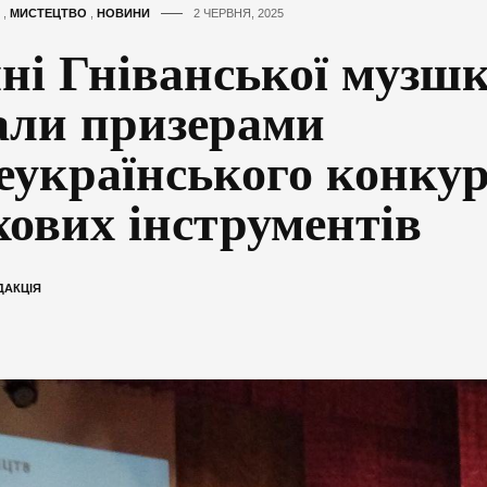
,
МИСТЕЦТВО
,
НОВИНИ
2 ЧЕРВНЯ, 2025
ні Гніванської музш
али призерами
еукраїнського конкур
хових інструментів
ДАКЦІЯ