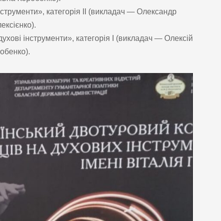
інструменти», категорія ІІ (викладач — Олександр
ксієнко).
духові інструменти», категорія І (викладач — Олексій
обенко).