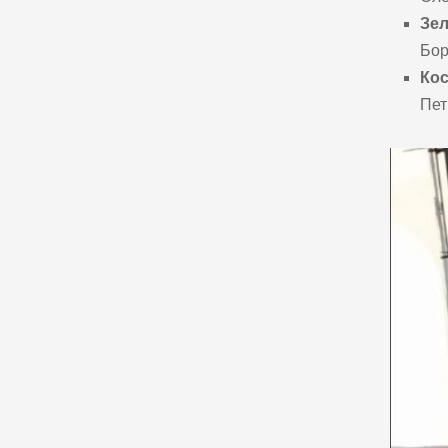
Зел
Бор
Ко
Пет