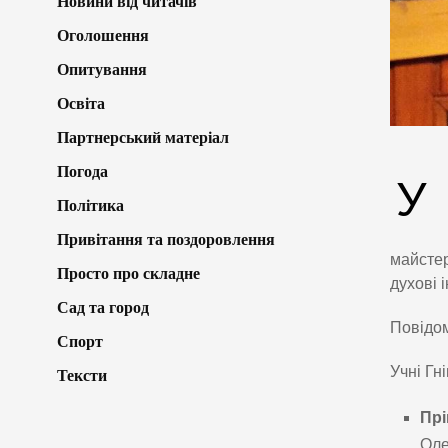
Новини від читачів
Оголошення
Опитування
Освіта
Партнерський матеріал
Погода
У
Політика
Привітання та поздоровлення
майстер
Просто про складне
духові 
Сад та город
Повідо
Спорт
Учні Гн
Тексти
Прі
Оле