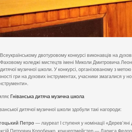
Всеукраїнському двотуровому конкурсі виконавців на духови
Фаховому коледжі мистецтв імені Миколи Дмитровича Леонтов
дитячої музичної школи. У конкурсі, організованому з метою
ності гри на духових інструментах, учасники змагалися у но
інструменти».
мляє
Гніванська дитяча музична школа
іванської дитячої музичної школи здобули такі нагороди:
гоцький Петро
— лауреат І ступеня у номінації «Деревʼяні 
ксій Петрович Коробенко, концертмейстер — Лариса Федорі