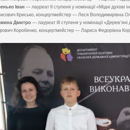
енько Іван
— лауреат ІІ ступеня у номінації «Мідні духові 
исович Крисько, концертмейстер — Леся Володимирівна Оле
смина Дмитро
— лауреат ІІІ ступеня у номінації «Деревʼяні 
рович Коробенко, концертмейстер — Лариса Федорівна Кор