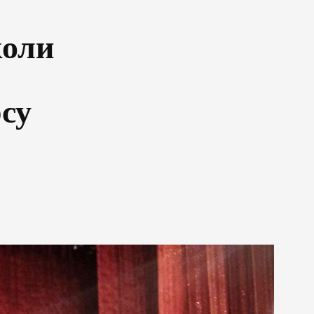
коли
су