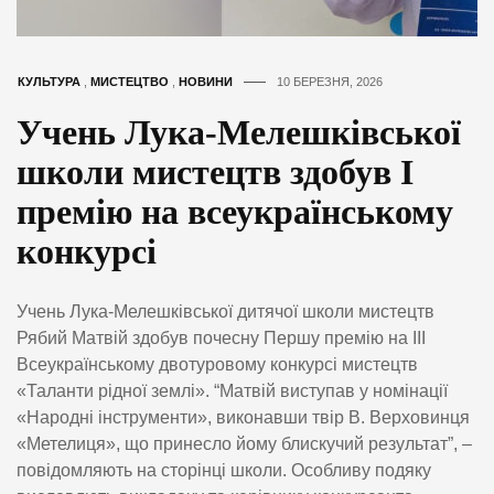
КУЛЬТУРА
,
МИСТЕЦТВО
,
НОВИНИ
10 БЕРЕЗНЯ, 2026
Учень Лука-Мелешківської
школи мистецтв здобув І
премію на всеукраїнському
конкурсі
Учень Лука-Мелешківської дитячої школи мистецтв
Рябий Матвій здобув почесну Першу премію на III
Всеукраїнському двотуровому конкурсі мистецтв
«Таланти рідної землі». “Матвій виступав у номінації
«Народні інструменти», виконавши твір В. Верховинця
«Метелиця», що принесло йому блискучий результат”, –
повідомляють на сторінці школи. Особливу подяку