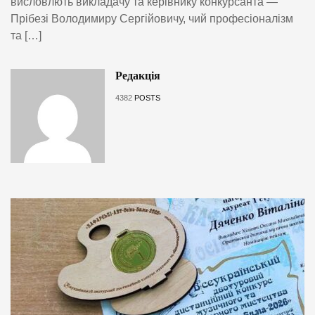
висловлють викладачу та керівнику конкурсанта —
Прібезі Володимиру Сергійовичу, чий професіоналізм
та […]
Редакція
4382
POSTS