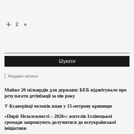
1
2
»
Недавні записи
Майже 20 мільярдів для держави: БЕБ відзвітувало про
результати детінізації за пів року
У Ксаверівці чоловік впав у 15-метрову криницю
«Пиріг Незалежності – 2026»: жителів Іллінецької
громади запрошують долучитися до всеукраїнської
ініціативи