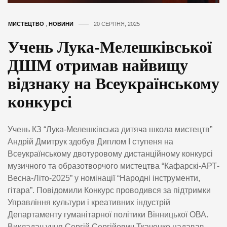
МИСТЕЦТВО
,
НОВИНИ
20 СЕРПНЯ, 2025
Учень Лука-Мелешківської
ДШМ отримав найвищу
відзнаку на Всеукраїнському
конкурсі
Учень КЗ “Лука-Мелешківська дитяча школа мистецтв”
Андрій Дмитрук здобув Диплом І ступеня на
Всеукраїнському двотуровому дистанційному конкурсі
музичного та образотворчого мистецтва “Кафарскі-АРТ-
Весна-Літо-2025” у номінації “Народні інструменти,
гітара”. Повідомили Конкурс проводився за підтримки
Управління культури і креативних індустрій
Департаменту гуманітарної політики Вінницької ОВА.
Викладач учня Сергій Сергійович Ткаченко надавав