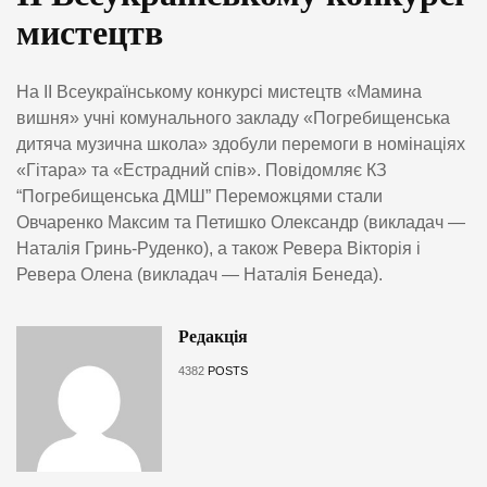
мистецтв
На ІІ Всеукраїнському конкурсі мистецтв «Мамина
вишня» учні комунального закладу «Погребищенська
дитяча музична школа» здобули перемоги в номінаціях
«Гітара» та «Естрадний спів». Повідомляє КЗ
“Погребищенська ДМШ” Переможцями стали
Овчаренко Максим та Петишко Олександр (викладач —
Наталія Гринь-Руденко), а також Ревера Вікторія і
Ревера Олена (викладач — Наталія Бенеда).
Редакція
4382
POSTS