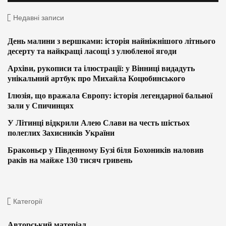
Недавні записи
День малини з вершками: історія найніжнішого літнього
десерту та найкращі ласощі з улюбленої ягоди
Архіви, рукописи та ілюстрації: у Вінниці видадуть
унікальний артбук про Михайла Коцюбинського
Ілюзія, що вражала Європу: історія легендарної бальної
зали у Спичинцях
У Літинці відкрили Алею Слави на честь шістьох
полеглих Захисників України
Браконьєр у Південному Бузі біля Бохоників наловив
раків на майже 130 тисяч гривень
Категорії
Авторський матеріал