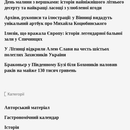
День малини з вершками: історія найніжнішого літнього
десерту та найкращі ласощі з улюбленої ягоди
Архіви, рукописи та ілюстрації: у Вінниці видадуть
унікальний артбук про Михайла Коцюбинського
Ілюзія, що вражала Європу: історія легендарної бальної
зали у Спичинцях
У Літинці відкрили Алею Слави на честь шістьох
полеглих Захисників України
Браконьєр у Південному Бузі біля Бохоників наловив
раків на майже 130 тисяч гривень
Категорії
Авторський матеріал
Гастрономічний календар
Історія