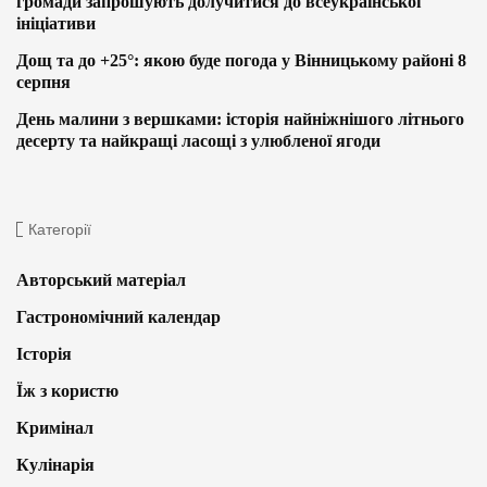
громади запрошують долучитися до всеукраїнської
ініціативи
Дощ та до +25°: якою буде погода у Вінницькому районі 8
серпня
День малини з вершками: історія найніжнішого літнього
десерту та найкращі ласощі з улюбленої ягоди
Категорії
Авторський матеріал
Гастрономічний календар
Історія
Їж з користю
Кримінал
Кулінарія