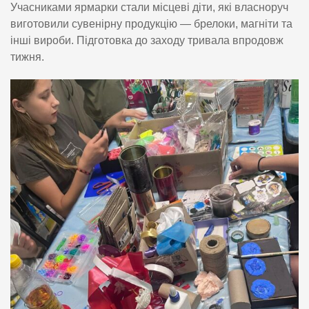
Учасниками ярмарки стали місцеві діти, які власноруч
виготовили сувенірну продукцію — брелоки, магніти та
інші вироби. Підготовка до заходу тривала впродовж
тижня.