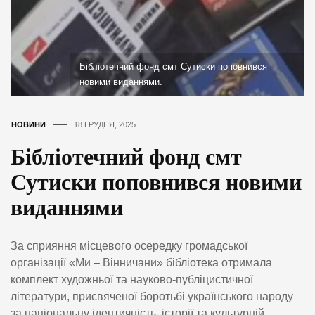
Бібліотечний фонд смт Сутиски поповнився
новими виданнями.
НОВИНИ
18 ГРУДНЯ, 2025
Бібліотечний фонд смт
Сутиски поповнився новими
виданнями
За сприяння місцевого осередку громадської
організації «Ми – Вінничани» бібліотека отримала
комплект художньої та науково-публіцистичної
літератури, присвяченої боротьбі українського народу
за національну ідентичність, історії та культурній