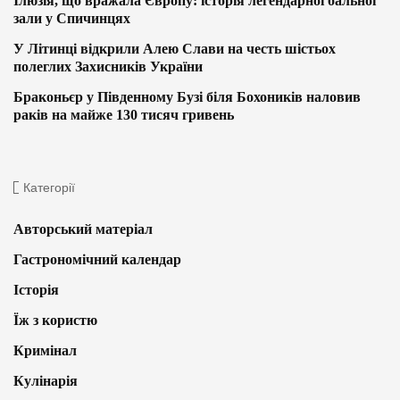
Ілюзія, що вражала Європу: історія легендарної бальної
зали у Спичинцях
У Літинці відкрили Алею Слави на честь шістьох
полеглих Захисників України
Браконьєр у Південному Бузі біля Бохоників наловив
раків на майже 130 тисяч гривень
Категорії
Авторський матеріал
Гастрономічний календар
Історія
Їж з користю
Кримінал
Кулінарія