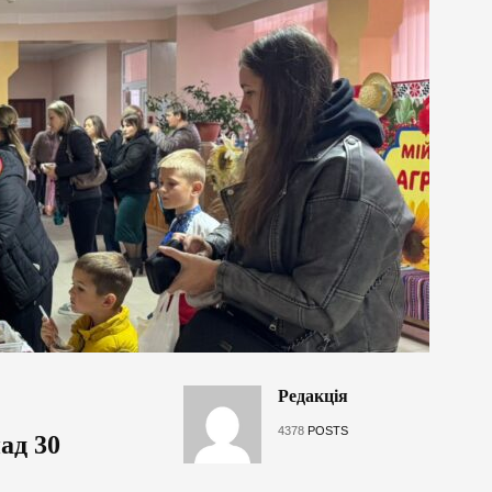
Редакція
4378
POSTS
ад 30
...