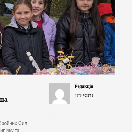
Редакція
4378
POSTS
 на
...
Збройних Сил
ипічку та