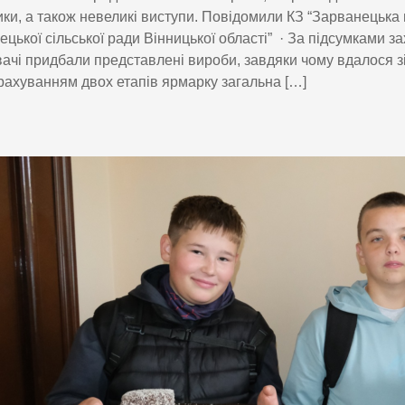
ки, а також невеликі виступи. Повідомили КЗ “Зарванецька 
цької сільської ради Вінницької області” · За підсумками з
вачі придбали представлені вироби, завдяки чому вдалося з
урахуванням двох етапів ярмарку загальна […]