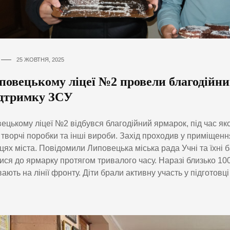
25 ЖОВТНЯ, 2025
повецькому ліцеї №2 провели благодійн
ідтримку ЗСУ
ецькому ліцеї №2 відбувся благодійний ярмарок, під час як
, творчі поробки та інші вироби. Захід проходив у приміщенн
цях міста. Повідомили Липовецька міська рада Учні та їхні 
ися до ярмарку протягом тривалого часу. Наразі близько 100
ають на лінії фронту. Діти брали активну участь у підготовці