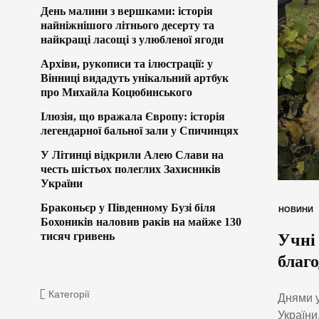
День малини з вершками: історія
найніжнішого літнього десерту та
найкращі ласощі з улюбленої ягоди
Архіви, рукописи та ілюстрації: у
Вінниці видадуть унікальний артбук
про Михайла Коцюбинського
Ілюзія, що вражала Європу: історія
легендарної бальної зали у Спичинцях
У Літинці відкрили Алею Слави на
честь шістьох полеглих Захисників
України
Браконьєр у Південному Бузі біля
НОВИНИ
Бохоників наловив раків на майже 130
тисяч гривень
Учні 
благ
Категорії
Днями у
України