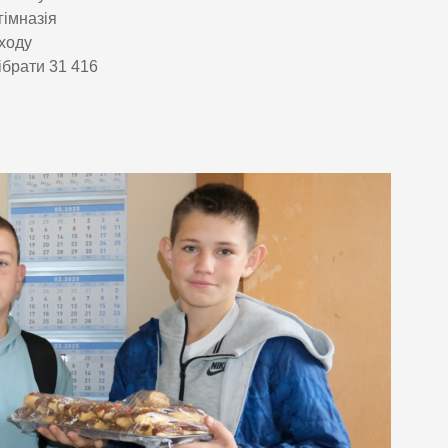
гімназія
аходу
ібрати 31 416