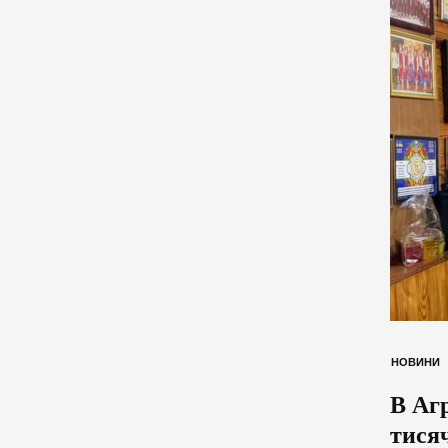
НОВИНИ
В Агр
тисяч