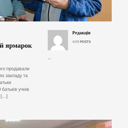
Редакція
4378
POSTS
ий ярмарок
...
ого продавали
ях закладу та
батьки
 батьків учнів
 […]