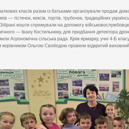
чаткових класів разом із батьками організували продаж дом
ків — тістечок, кексів, тортів, трубочок, традиційних українс
 Зібрані кошти спрямували на допомогу військовослужбовцю
ічного — Івану Костильнюку, для придбання детектора дрон
или Агрономічна сільська рада Крім ярмарку, учні 4-Б класу
 керівником Ольгою Свободою провели відкритий виховний 