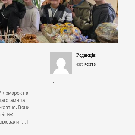
Редакція
4378
POSTS
...
ий ярмарок на
дагогами та
 жовтня. Вони
іцей №2
ворювали […]