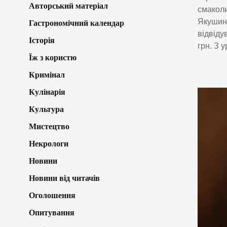
Авторський матеріал
смаколи
Якушине
Гастрономічний календар
відвіду
Історія
грн. З 
Їж з користю
Кримінал
Кулінарія
Культура
Мистецтво
Некрологи
Новини
Новини від читачів
Оголошення
Опитування