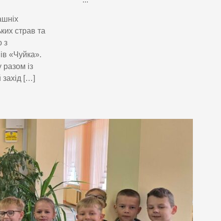
ашніх
ьких страв та
 з
ів «Чуйка».
 разом із
захід […]