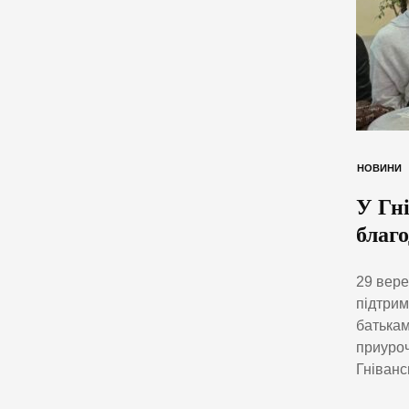
НОВИНИ
У Гн
благ
29 вере
підтрим
батькам
приуроч
Гніванс