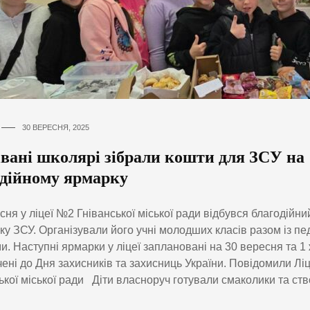
30 ВЕРЕСНЯ, 2025
івані школярі зібрали кошти для ЗСУ на
одійному ярмарку
сня у ліцеї №2 Гніванської міської ради відбувся благодійн
ку ЗСУ. Організували його учні молодших класів разом із пе
и. Наступні ярмарки у ліцеї заплановані на 30 вересня та 1
ені до Дня захисників та захисниць України. Повідомили Л
ької міської ради Діти власноруч готували смаколики та ст