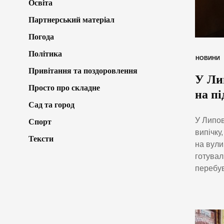
Освіта
Партнерський матеріал
Погода
Політика
НОВИНИ
Привітання та поздоровлення
У Ли
Просто про складне
на п
Сад та город
У Липов
Спорт
випічку
Тексти
на вули
готувал
перебув