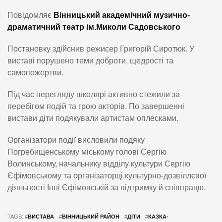
Повідомляє
Вінницький академічний музично-
драматичний театр ім.Миколи Садовського
Постановку здійснив режисер Григорій Сиротюк. У
виставі порушено теми доброти, щедрості та
самопожертви.
Під час перегляду школярі активно стежили за
перебігом подій та грою акторів. По завершенні
вистави діти подякували артистам оплесками.
Організатори події висловили подяку
Погребищенському міському голові Сергію
Волинському, начальнику відділу культури Сергію
Єфімовському та організаторці культурно-дозвіллєвої
діяльності Інні Єфімовській за підтримку й співпрацю.
TAGS: #
ВИСТАВА
#
ВІННИЦЬКИЙ РАЙОН
#
ДІТИ
#
КАЗКА-