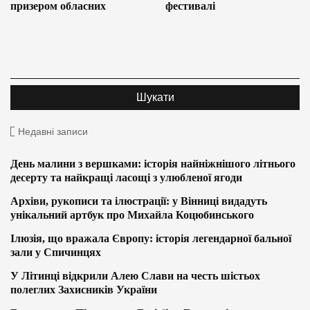
призером обласних
фестивалі
Недавні записи
День малини з вершками: історія найніжнішого літнього
десерту та найкращі ласощі з улюбленої ягоди
Архіви, рукописи та ілюстрації: у Вінниці видадуть
унікальний артбук про Михайла Коцюбинського
Ілюзія, що вражала Європу: історія легендарної бальної
зали у Спичинцях
У Літинці відкрили Алею Слави на честь шістьох
полеглих Захисників України