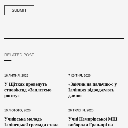
RELATED POST
16 ЛИПНЯ, 2025
7 КВІТНЯ, 2026
У Щітках проведуть
«Зайчик на пальчик»: у
етновікенд «Заплетемо
Іллінцях відроджують
рогозу»
давню
10 ЛЮТОГО, 2026
26 ТРАВНЯ, 2025
Учнівська молодь
Учні Немирівської МШ
Іллінецької громади стала
вибороли Гран-прі на