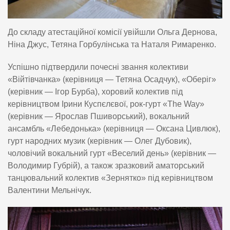
До складу атестаційної комісії увійшли Ольга Дернова,
Ніна Джус, Тетяна Горбулінська та Наталя Римаренко.
Успішно підтвердили почесні звання колективи
«Війтівчанка» (керівниця — Тетяна Осадчук), «Оберіг»
(керівник — Ігор Бурба), хоровий колектив під
керівництвом Ірини Куспєлєвої, рок-гурт «The Way»
(керівник — Ярослав Пшиворський), вокальний
ансамбль «Лебедонька» (керівниця — Оксана Цивлюк),
гурт народних музик (керівник — Олег Дубовик),
чоловічий вокальний гурт «Веселий день» (керівник —
Володимир Губрій), а також зразковий аматорський
танцювальний колектив «Зернятко» під керівництвом
Валентини Мельнічук.