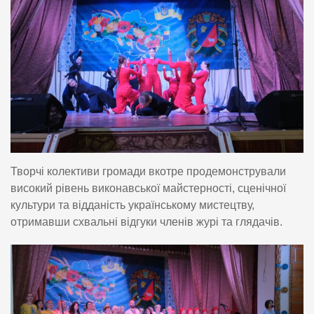
Творчі колективи громади вкотре продемонстрували
високий рівень виконавської майстерності, сценічної
культури та відданість українському мистецтву,
отримавши схвальні відгуки членів журі та глядачів.