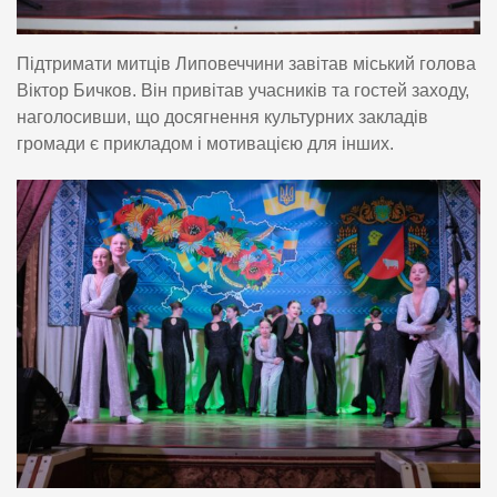
Підтримати митців Липовеччини завітав міський голова
Віктор Бичков. Він привітав учасників та гостей заходу,
наголосивши, що досягнення культурних закладів
громади є прикладом і мотивацією для інших.