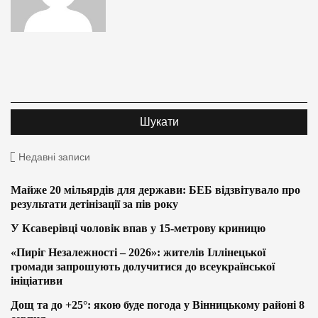
Недавні записи
Майже 20 мільярдів для держави: БЕБ відзвітувало про
результати детінізації за пів року
У Ксаверівці чоловік впав у 15-метрову криницю
«Пиріг Незалежності – 2026»: жителів Іллінецької
громади запрошують долучитися до всеукраїнської
ініціативи
Дощ та до +25°: якою буде погода у Вінницькому районі 8