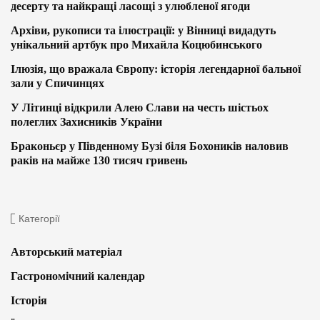
десерту та найкращі ласощі з улюбленої ягоди
Архіви, рукописи та ілюстрації: у Вінниці видадуть
унікальний артбук про Михайла Коцюбинського
Ілюзія, що вражала Європу: історія легендарної бальної
зали у Спичинцях
У Літинці відкрили Алею Слави на честь шістьох
полеглих Захисників України
Браконьєр у Південному Бузі біля Бохоників наловив
раків на майже 130 тисяч гривень
Категорії
Авторський матеріал
Гастрономічний календар
Історія