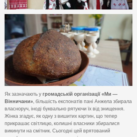
Як зазначають у
громадській організації «Ми —
Вінничани»
, більшість експонатів пані Анжела збирала
власноруч, іноді буквально рятуючи їх від знищення.
Жінка згадує, як одну з вишитих картин, що тепер
прикрашає світлицю, колишні власники збиралися
викинути на смітник. Сьогодні цей врятований