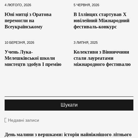
4 ЛЮТОГО, 2026
5 ЧЕРВНЯ, 2026
Юні митці з Оратова
В Іллінцях стартував Х
перемогли на
ювілейний Міжнародний
Всеукраїнському
фестиваль-конкурс
10 БЕРЕЗНЯ, 2026
3 ЛИПНЯ, 2025
Учень Лука-
Колективи з Вінниччини
Мелешківської школи
стали лауреатами
мистецтв здобув І премію
міжнародного фестивалю
Недавні записи
День малини з вершками: історія найніжнішого літнього