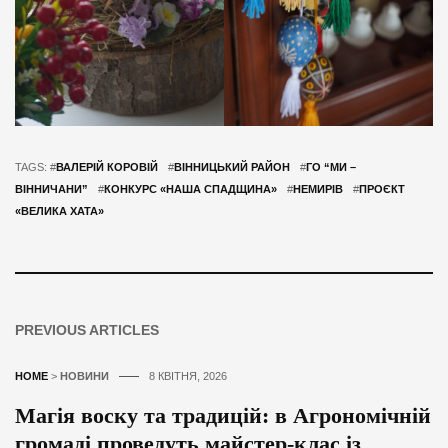
TAGS: #
ВАЛЕРІЙ КОРОВІЙ
#
ВІННИЦЬКИЙ РАЙОН
#
ГО “МИ –
ВІННИЧАНИ”
#
КОНКУРС «НАША СПАДЩИНА»
#
НЕМИРІВ
#
ПРОЄКТ
«ВЕЛИКА ХАТА»
PREVIOUS ARTICLES
HOME
>
НОВИНИ
8 КВІТНЯ, 2026
Магія воску та традицій: в Агрономічній
громаді проведуть майстер-клас із