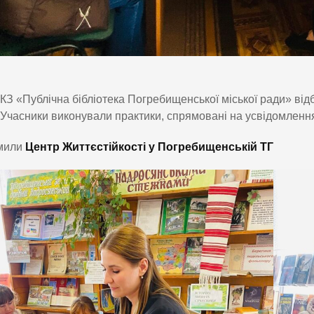
КЗ «Публічна бібліотека Погребищенської міської ради» від
Учасники виконували практики, спрямовані на усвідомлення 
мили
Центр Життєстійкості у Погребищенській ТГ