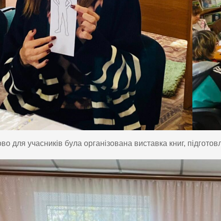
во для учасників була організована виставка книг, підготов