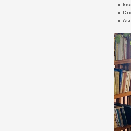
Кол
Сто
Асо