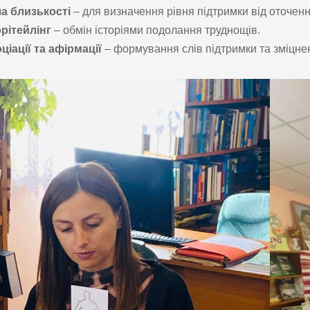
а близькості
– для визначення рівня підтримки від оточенн
рітейлінг
– обмін історіями подолання труднощів.
ціації та афірмації
– формування слів підтримки та зміцнен