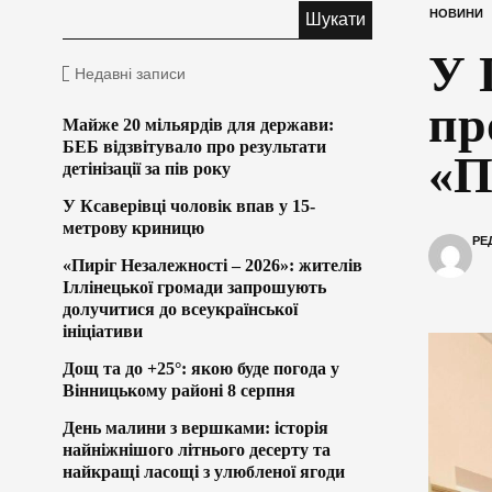
НОВИНИ
У 
Недавні записи
пр
Майже 20 мільярдів для держави:
БЕБ відзвітувало про результати
«П
детінізації за пів року
У Ксаверівці чоловік впав у 15-
метрову криницю
РЕ
«Пиріг Незалежності – 2026»: жителів
Іллінецької громади запрошують
долучитися до всеукраїнської
ініціативи
Дощ та до +25°: якою буде погода у
Вінницькому районі 8 серпня
День малини з вершками: історія
найніжнішого літнього десерту та
найкращі ласощі з улюбленої ягоди