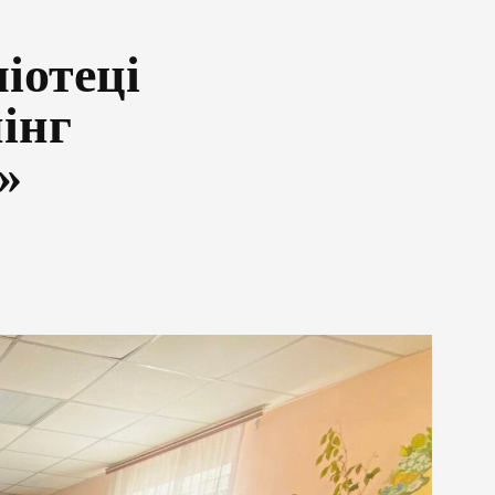
іотеці
інг
»