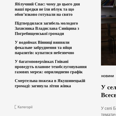
Яблучний Спас: чому до цього дня
наші предки не їли яблук та що
обов’язково готували на свято
Підтвердилася загибель молодого
Захисника Владислава Синіцина з
Погребищенської громади
У водоймах Вінниці виявили
фекальне забруднення та яйця
паразитів: купатися небезпечно
У багатоповерхівках Гнівані
проведуть планове техобслуговування
газових мереж: оприлюднено графік
НОВИНИ
Смертельна пожежа в Якушинецькій
громаді: загинула літня жінка
У се
Всес
Категорії
У селі 
тематич