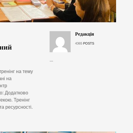
Редакція
4365
POSTS
сний
...
тренінг на тему
ні на
нтр
о: Додатково
текою. Тренінг
та ресурсності.