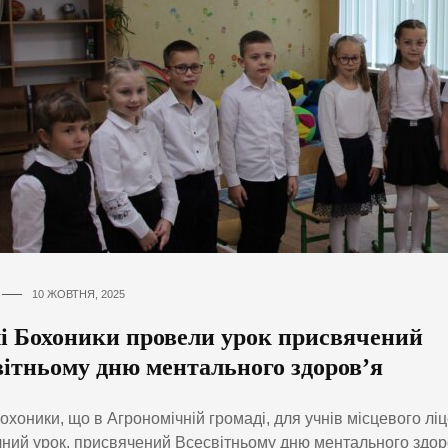
10 ЖОВТНЯ, 2025
лі Бохоники провели урок присвячений
вітньому дню ментального здоров’я
Бохоники, що в Агрономічній громаді, для учнів місцевого лі
ний урок, присвячений Всесвітньому дню ментального здоро