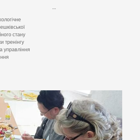
...
хологічне
ешківської
йного стану
ки тренінгу
а управління
ення