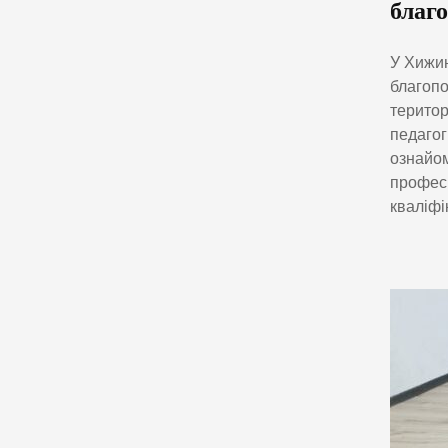
благ
У Хижин
благопо
територ
педагог
ознайом
професі
кваліфі