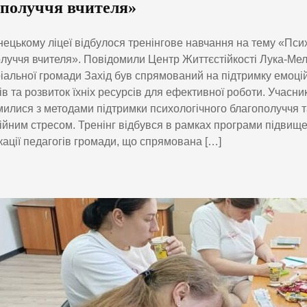
ополуччя вчителя»
ецькому ліцеї відбулося тренінгове навчання на тему «Пси
луччя вчителя». Повідомили Центр Життєстійкості Лука-Мел
іальної громади Захід був спрямований на підтримку емоці
ів та розвиток їхніх ресурсів для ефективної роботи. Учасни
илися з методами підтримки психологічного благополуччя т
йним стресом. Тренінг відбувся в рамках програми підвищ
кації педагогів громади, що спрямована […]