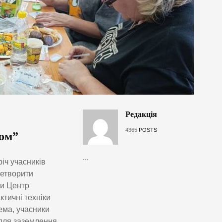
Редакція
4365
POSTS
зом”
...
річ учасників
ретворити
ли Центр
ктичні техніки
ема, учасники
 для заземлення