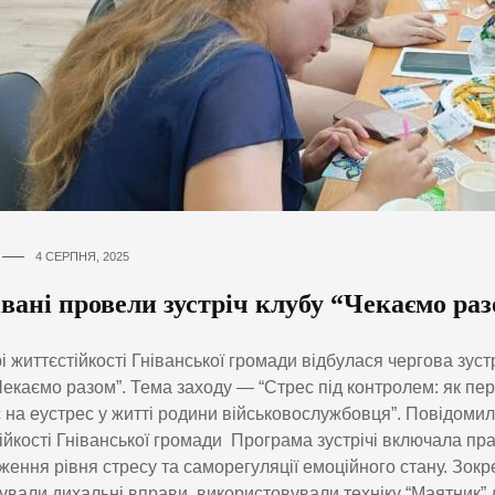
4 СЕРПНЯ, 2025
вані провели зустріч клубу “Чекаємо ра
і життєстійкості Гніванської громади відбулася чергова зуст
Чекаємо разом”. Тема заходу — “Стрес під контролем: як пе
 на еустрес у житті родини військовослужбовця”. Повідоми
ійкості Гніванської громади Програма зустрічі включала пра
ження рівня стресу та саморегуляції емоційного стану. Зокр
ували дихальні вправи, використовували техніку “Маятник”