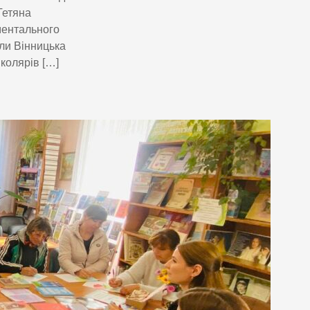
Тетяна
ментального
ли Вінницька
колярів […]