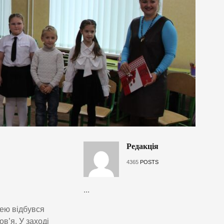
Редакція
4365
POSTS
...
цею відбувся
в’я. У заході