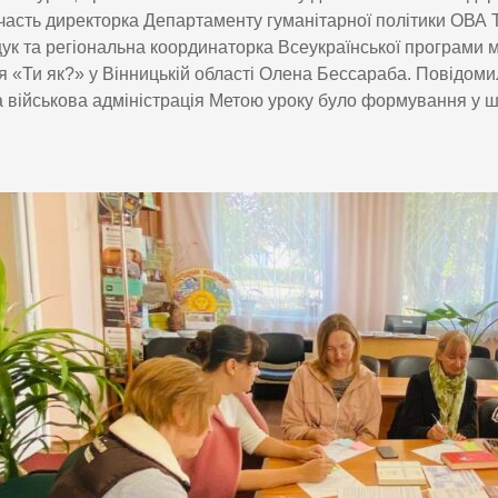
часть директорка Департаменту гуманітарної політики ОВА 
к та регіональна координаторка Всеукраїнської програми 
я «Ти як?» у Вінницькій області Олена Бессараба. Повідоми
 військова адміністрація Метою уроку було формування у ш