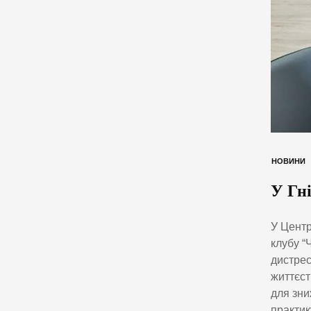
НОВИНИ
У Гні
У Центр
клубу “
дистрес
життєст
для зни
практик