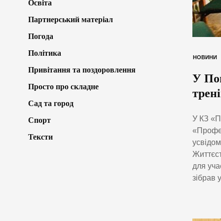
Освіта
Партнерський матеріал
Погода
Політика
НОВИНИ
Привітання та поздоровлення
У По
Просто про складне
трен
Сад та город
У КЗ «П
Спорт
«Профес
Тексти
усвідом
Життєст
для уча
зібрав 