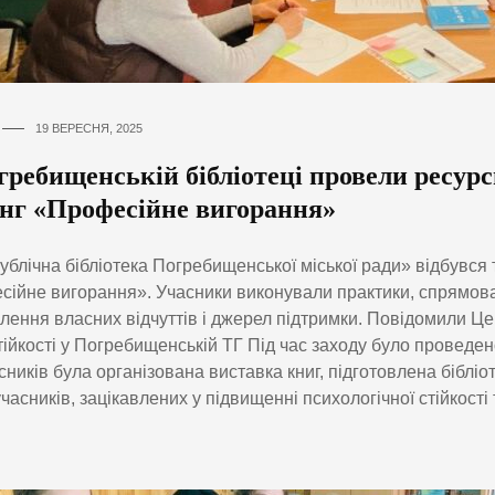
19 ВЕРЕСНЯ, 2025
гребищенській бібліотеці провели ресур
інг «Професійне вигорання»
ублічна бібліотека Погребищенської міської ради» відбувся 
ійне вигорання». Учасники виконували практики, спрямова
лення власних відчуттів і джерел підтримки. Повідомили Це
ійкості у Погребищенській ТГ Під час заходу було проведен
сників була організована виставка книг, підготовлена бібліо
учасників, зацікавлених у підвищенні психологічної стійкості 