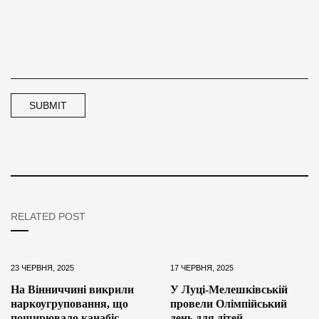
RELATED POST
23 ЧЕРВНЯ, 2025
17 ЧЕРВНЯ, 2025
На Вінниччині викрили
У Луці-Мелешківській
наркоугруповання, що
провели Олімпійський
поширювало канабіс
день для дітей