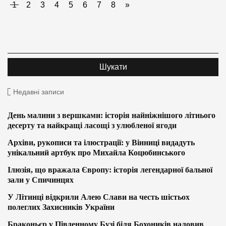
1
2
3
4
5
6
7
8
»
Недавні записи
День малини з вершками: історія найніжнішого літнього
десерту та найкращі ласощі з улюбленої ягоди
Архіви, рукописи та ілюстрації: у Вінниці видадуть
унікальний артбук про Михайла Коцюбинського
Ілюзія, що вражала Європу: історія легендарної бальної
зали у Спичинцях
У Літинці відкрили Алею Слави на честь шістьох
полеглих Захисників України
Браконьєр у Південному Бузі біля Бохоників наловив