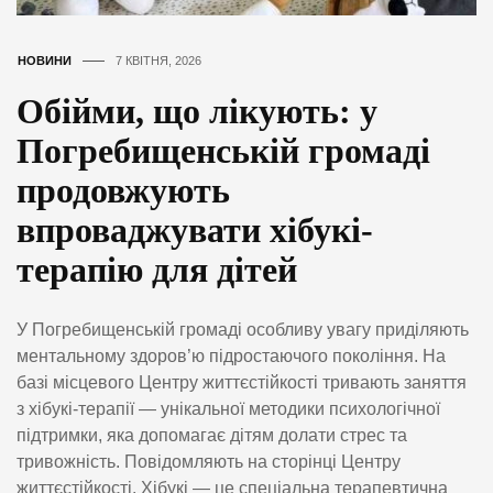
НОВИНИ
7 КВІТНЯ, 2026
Обійми, що лікують: у
Погребищенській громаді
продовжують
впроваджувати хібукі-
терапію для дітей
У Погребищенській громаді особливу увагу приділяють
ментальному здоров’ю підростаючого покоління. На
базі місцевого Центру життєстійкості тривають заняття
з хібукі-терапії — унікальної методики психологічної
підтримки, яка допомагає дітям долати стрес та
тривожність. Повідомляють на сторінці Центру
життєстійкості. Хібукі — це спеціальна терапевтична