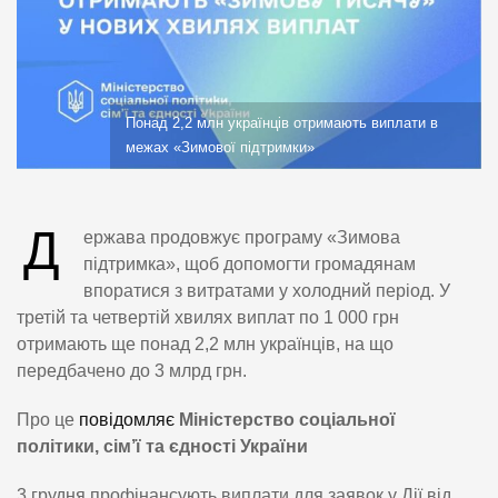
Понад 2,2 млн українців отримають виплати в
межах «Зимової підтримки»
Д
ержава продовжує програму «Зимова
підтримка», щоб допомогти громадянам
впоратися з витратами у холодний період. У
третій та четвертій хвилях виплат по 1 000 грн
отримають ще понад 2,2 млн українців, на що
передбачено до 3 млрд грн.
Про це
повідомляє
Міністерство соціальної
політики, сім’ї та єдності України
3 грудня профінансують виплати для заявок у Дії від