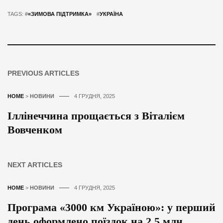
TAGS: #
«ЗИМОВА ПІДТРИМКА»
#
УКРАЇНА
PREVIOUS ARTICLES
HOME
>
НОВИНИ
4 ГРУДНЯ, 2025
Іллінеччина прощається з Віталієм
Вовченком
NEXT ARTICLES
HOME
>
НОВИНИ
4 ГРУДНЯ, 2025
Програма «3000 км Україною»: у перший
день оформлено поїздок на 2,5 млн