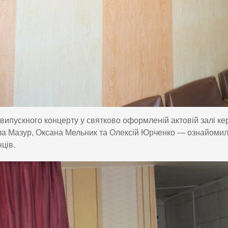
 випускного концерту у святково оформленій актовій залі к
 Мазур, Оксана Мельник та Олексій Юрченко — ознайомили б
ців.