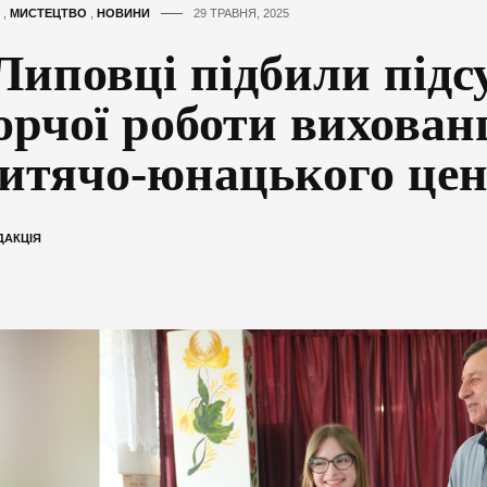
,
МИСТЕЦТВО
,
НОВИНИ
29 ТРАВНЯ, 2025
Липовці підбили під
орчої роботи вихован
итячо-юнацького це
ДАКЦІЯ