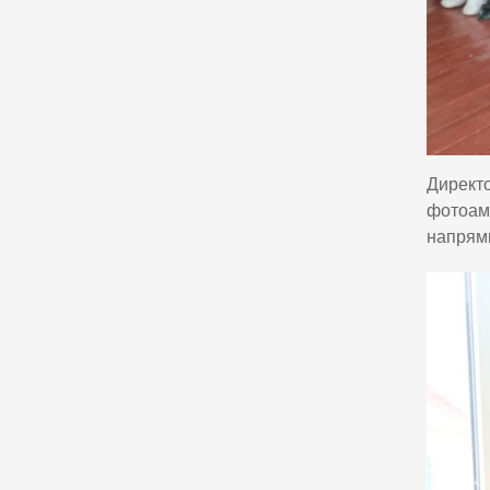
Директо
фотоама
напрямк