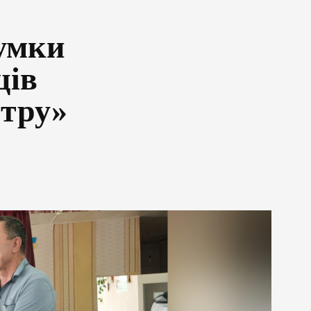
сумки
ців
нтру»