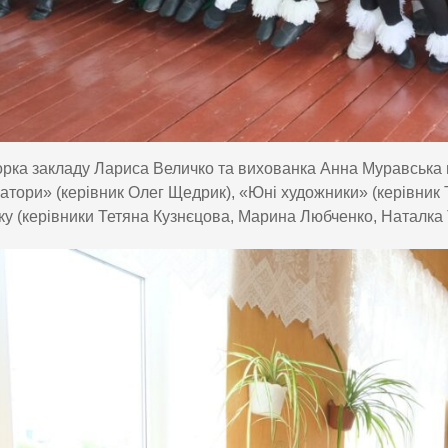
рка закладу Лариса Величко та вихованка Анна Муравська п
тори» (керівник Олег Щедрик), «Юні художники» (керівник 
у (керівники Тетяна Кузнєцова, Марина Любченко, Наталка 