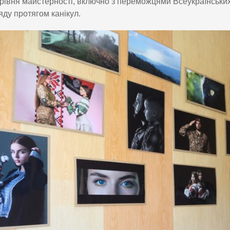
 рівня майстерності, включно з переможцями Всеукраїнських
яду протягом канікул.