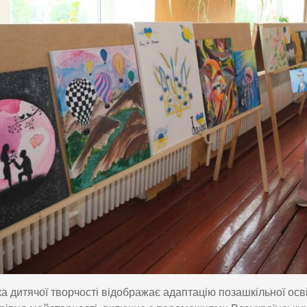
а дитячої творчості відображає адаптацію позашкільної осв