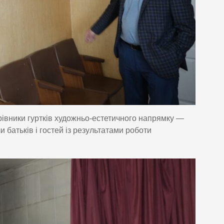
ерівники гуртків художньо-естетичного напрямку —
атьків і гостей із результатами роботи