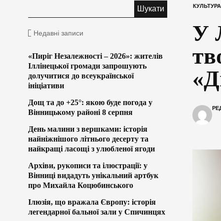
КУЛЬТУРА
У 
Недавні записи
тв
«Пиріг Незалежності – 2026»: жителів
Іллінецької громади запрошують
«Д
долучитися до всеукраїнської
ініціативи
Дощ та до +25°: якою буде погода у
РЕ
Вінницькому районі 8 серпня
День малини з вершками: історія
найніжнішого літнього десерту та
найкращі ласощі з улюбленої ягоди
Архіви, рукописи та ілюстрації: у
Вінниці видадуть унікальний артбук
про Михайла Коцюбинського
Ілюзія, що вражала Європу: історія
легендарної бальної зали у Спичинцях