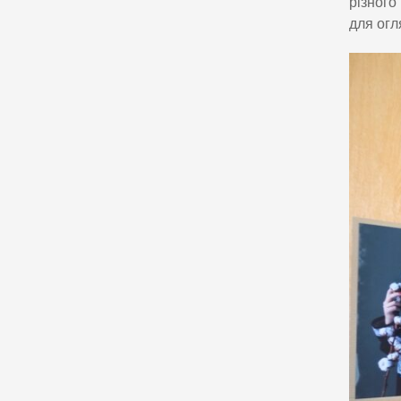
різного
для огл