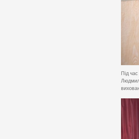
Під час
Людмила
вихован