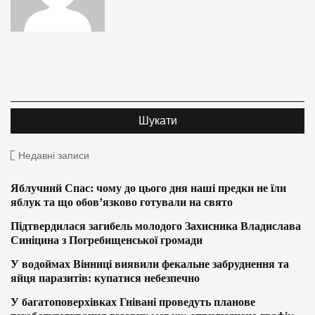
Недавні записи
Яблучний Спас: чому до цього дня наші предки не їли
яблук та що обов’язково готували на свято
Підтвердилася загибель молодого Захисника Владислава
Синіцина з Погребищенської громади
У водоймах Вінниці виявили фекальне забруднення та
яйця паразитів: купатися небезпечно
У багатоповерхівках Гнівані проведуть планове