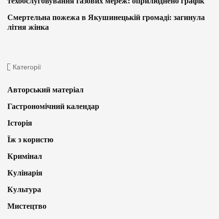
техобслуговування газових мереж: оприлюднено графік
Смертельна пожежа в Якушинецькій громаді: загинула
літня жінка
Категорії
Авторський матеріал
Гастрономічний календар
Історія
Їж з користю
Кримінал
Кулінарія
Культура
Мистецтво