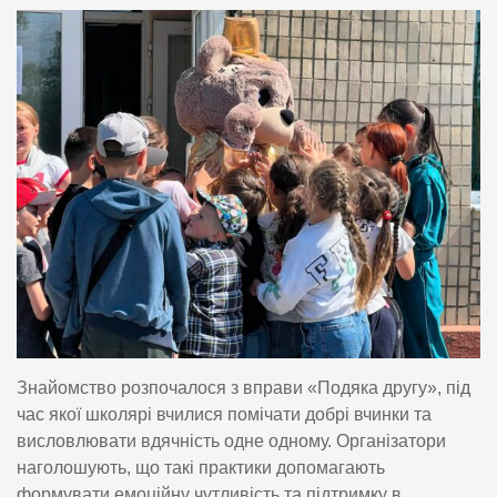
Знайомство розпочалося з вправи «Подяка другу», під
час якої школярі вчилися помічати добрі вчинки та
висловлювати вдячність одне одному. Організатори
наголошують, що такі практики допомагають
формувати емоційну чутливість та підтримку в