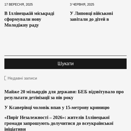
17 ВЕРЕСНЯ, 2025
3 ЧЕРВНЯ, 2025
В Іллінецькій міськраді
У Липовці військові
сформували нову
завітали до дітей в
Молодіжну раду
Недавні записи
Майже 20 мільярдів для держави: БЕБ відзвітувало про
результати детінізації за пів року
У Ксаверівці чоловік впав у 15-метрову криницю
«Пиріг Незалежності – 2026»: жителів Іллінецької
громади запрошують долучитися до всеукраїнської
ініціативи