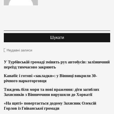
Недавні записи
У Турбівській громаді змінять рух автобусів: залізничний
переїзд тимчасово закриють
Канабіс і готові «закладки»: у Вінниці викрили 30-
річного наркоторговця
Тиждень біля моря та нові враження: діти загиблих
Захисників з Вінниччини вирушили до Хорватії
«На щиті» повертається додому Захисник Олексій
Горлов із Гніванської громади