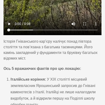
Історія Гніванського кар’єру налічує понад півтора
століття та пов’язана з багатьма таємницями. Його
камінь закладений у фундаменти та бруківку багатьох
відомих міст.
Ось 5 вражаючих фактів про цю локацію:
Італійське коріння:
У XIX столітті місцевий
землевласник Ярошинський запросив до Гнівані
каменотесів з Італії. Італійці не лише налагодили
видобуток, а й відкрили першу на Поділлі школу
обробки граніту.