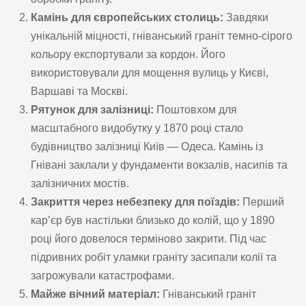
Камінь для європейських столиць:
Завдяки
унікальній міцності, гніванський граніт темно-сірого
кольору експортували за кордон. Його
використовували для мощення вулиць у Києві,
Варшаві та Москві.
Рятунок для залізниці:
Поштовхом для
масштабного видобутку у 1870 році стало
будівництво залізниці Київ — Одеса. Камінь із
Гнівані заклали у фундаменти вокзалів, насипів та
залізничних мостів.
Закриття через небезпеку для поїздів:
Перший
кар’єр був настільки близько до колій, що у 1890
році його довелося терміново закрити. Під час
підривних робіт уламки граніту засипали колії та
загрожували катастрофами.
Майже вічний матеріал:
Гніванський граніт