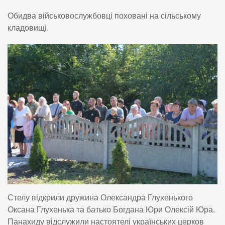
Обидва військовослужбовці поховані на сільському
кладовищі.
Стелу відкрили дружина Олександра Глухенького
Оксана Глухенька та батько Богдана Юри Олексій Юра.
Панахиду відслужили настоятелі українських церков