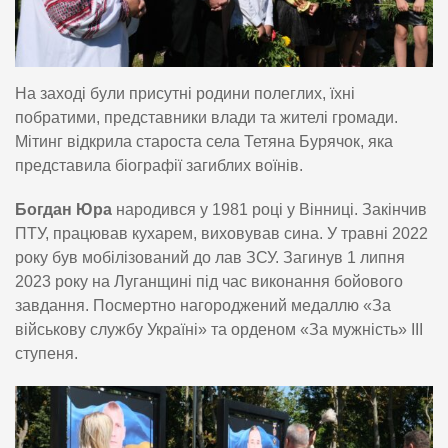
На заході були присутні родини полеглих, їхні
побратими, представники влади та жителі громади.
Мітинг відкрила староста села Тетяна Бурячок, яка
представила біографії загиблих воїнів.
Богдан Юра
народився у 1981 році у Вінниці. Закінчив
ПТУ, працював кухарем, виховував сина. У травні 2022
року був мобілізований до лав ЗСУ. Загинув 1 липня
2023 року на Луганщині під час виконання бойового
завдання. Посмертно нагороджений медаллю «За
військову службу Україні» та орденом «За мужність» ІІІ
ступеня.