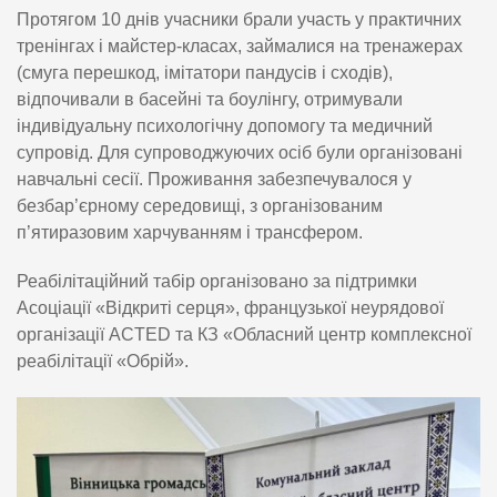
Протягом 10 днів учасники брали участь у практичних
тренінгах і майстер-класах, займалися на тренажерах
(смуга перешкод, імітатори пандусів і сходів),
відпочивали в басейні та боулінгу, отримували
індивідуальну психологічну допомогу та медичний
супровід. Для супроводжуючих осіб були організовані
навчальні сесії. Проживання забезпечувалося у
безбар’єрному середовищі, з організованим
п’ятиразовим харчуванням і трансфером.
Реабілітаційний табір організовано за підтримки
Асоціації «Відкриті серця», французької неурядової
організації ACTED та КЗ «Обласний центр комплексної
реабілітації «Обрій».