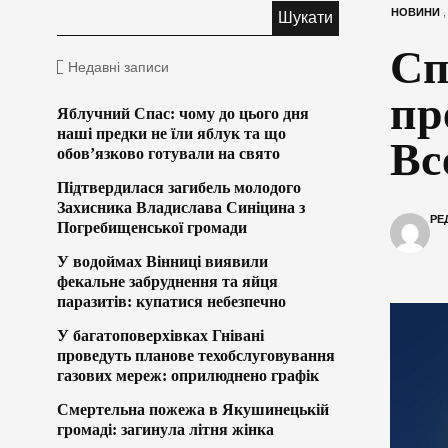
НОВИНИ
Сп
Недавні записи
пр
Яблучний Спас: чому до цього дня
наші предки не їли яблук та що
Вс
обов’язково готували на свято
Підтвердилася загибель молодого
Захисника Владислава Синіцина з
РЕ
Погребищенської громади
У водоймах Вінниці виявили
фекальне забруднення та яйця
паразитів: купатися небезпечно
У багатоповерхівках Гнівані
проведуть планове техобслуговування
газових мереж: оприлюднено графік
Смертельна пожежа в Якушинецькій
громаді: загинула літня жінка