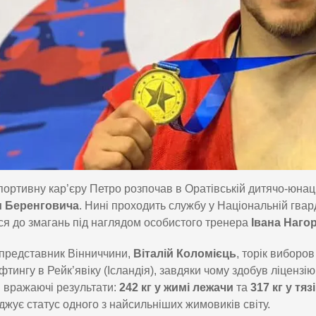
ортивну кар’єру Петро розпочав в Оратівській дитячо-юнаць
 Беренговича
. Нині проходить службу у Національній гвар
ся до змагань під наглядом особистого тренера
Івана Наго
представник Вінниччини,
Віталій Коломієць
, торік виборо
фтингу в Рейк’явіку (Ісландія), завдяки чому здобув ліцензію 
 вражаючі результати:
242 кг у жимі лежачи
та
317 кг у тязі
джує статус одного з найсильніших жимовиків світу.