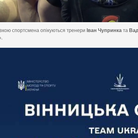
вкою спортсмена опікуються тренери
Іван Чупринка
та
Вад
.