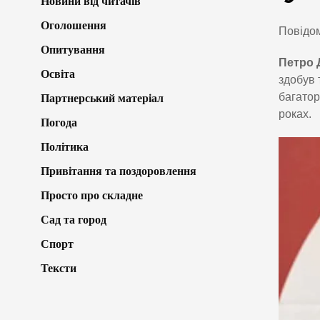
Новини від читачів
Оголошення
Повідом
Опитування
Петро 
Освіта
здобув 
багатор
Партнерський матеріал
роках.
Погода
Політика
Привітання та поздоровлення
Просто про складне
Сад та город
Спорт
Тексти