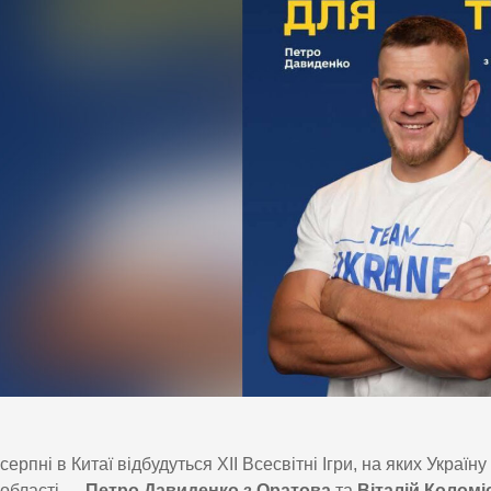
серпні в Китаї відбудуться XII Всесвітні Ігри, на яких Украї
області —
Петро Давиденко з Оратова
та
Віталій Коломі