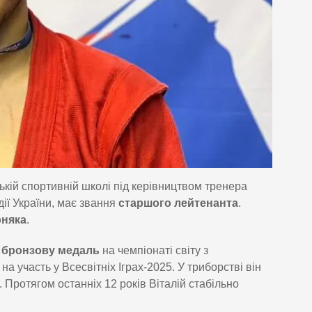
кій спортивній школі під керівництвом тренера
дії України, має звання
старшого лейтенанта
.
рняка
.
в
бронзову медаль
на чемпіонаті світу з
на участь у Всесвітніх Іграх-2025. У триборстві він
. Протягом останніх 12 років Віталій стабільно