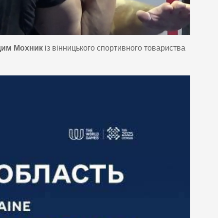
им Мохник
із вінницького спортивного товариства