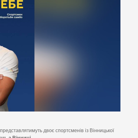
ну представлятимуть двоє спортсменів із Вінницької
єць з Вінниці
.