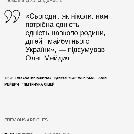
громадянської свідомості.
«Сьогодні, як ніколи, нам
потрібна єдність —
єдність навколо родини,
дітей і майбутнього
України», — підсумував
Олег Мейдич.
TAGS: #
ВО «БАТЬКІВЩИНА»
#
ДЕМОГРАФІЧНА КРИЗА
#
ОЛЕГ
МЕЙДИЧ
#
ПІДТРИМКА СІМЕЙ
PREVIOUS ARTICLES
HOME
>
НОВИНИ
1 ЧЕРВНЯ, 2026