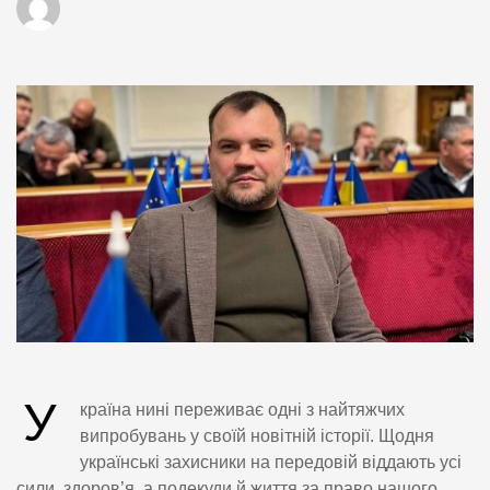
У
країна нині переживає одні з найтяжчих
випробувань у своїй новітній історії. Щодня
українські захисники на передовій віддають усі
сили, здоров’я, а подекуди й життя за право нашого