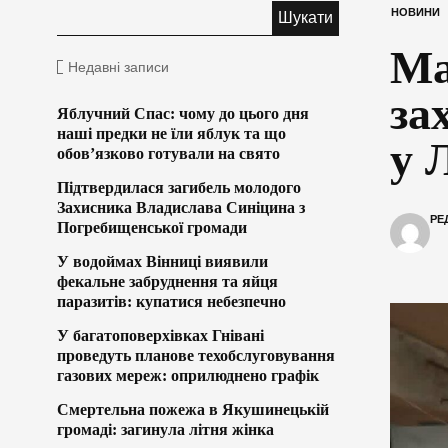
НОВИНИ
Ма
Недавні записи
за
Яблучний Спас: чому до цього дня
наші предки не їли яблук та що
у 
обов’язково готували на свято
Підтвердилася загибель молодого
Захисника Владислава Синіцина з
РЕ
Погребищенської громади
У водоймах Вінниці виявили
фекальне забруднення та яйця
паразитів: купатися небезпечно
У багатоповерхівках Гнівані
проведуть планове техобслуговування
газових мереж: оприлюднено графік
Смертельна пожежа в Якушинецькій
громаді: загинула літня жінка