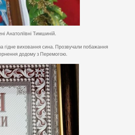
ні Анатоліївні Тимшиній.
 за гідне виховання сина. Прозвучали побажання
вернення додому з Перемогою.