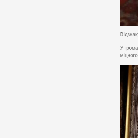
Відзнак
У грома
міцного