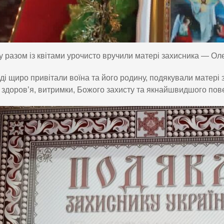
у разом із квітами урочисто вручили матері захисника — Оле
ді щиро привітали воїна та його родину, подякували матері
 здоров’я, витримки, Божого захисту та якнайшвидшого по