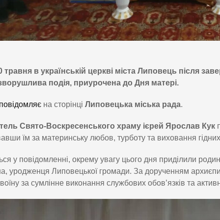
0 травня в українській церкві міста Липовець після зав
зворушлива подія, приурочена до Дня матері.
повідомляє
на сторінці
Липовецька міська рада
.
тель Свято-Воскресенського храму ієрей
Ярослав Кук
п
авши їм за материнську любов, турботу та виховання гідних 
ься у повідомленні, окрему увагу цього дня приділили роди
, уродженця Липовецької громади. За дорученням архиєпис
воїну за сумлінне виконання службових обов’язків та актив