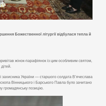
ершення Божественної літургії відбулася тепла й
ривітав жінок-парафіянок із цим особливим святом,
дітей.
ні захисника України — старшого солдата В’ячеслава
копа Вінницького і Барського Павла було зачитано
ну громадянську позицію.