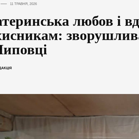
11 ТРАВНЯ, 2026
теринська любов і вд
хисникам: зворушлив
Липовці
ДАКЦІЯ