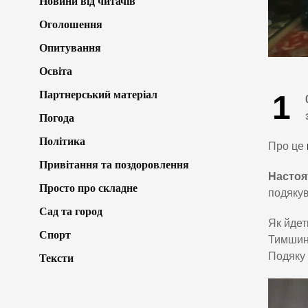
Новини від читачів
Оголошення
Опитування
Освіта
Партнерський матеріал
1
Погода
Політика
Про це
Привітання та поздоровлення
Настоя
Просто про складне
подякув
Сад та город
Як йдет
Спорт
Тимшина
Подяку 
Тексти