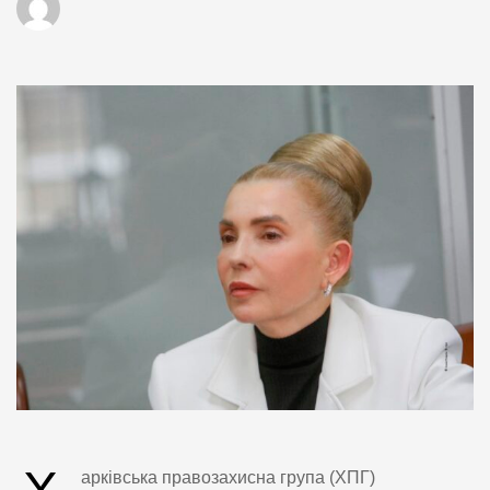
арківська правозахисна група (ХПГ)