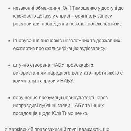
незаконні обмеження Юлії Тимошенко у доступі до
ключового доказу у справі – оригіналу запису
розмови для проведення незалежної експертизи;
ігнорування висновків незалежних та державних
експертиз про фальсифікацію аудіозапису;
штучно створена НАБУ провокація з
використанням народного депутата, проти якого є
кримінальні справи у НАБУ;
порушення презумпції невинуватості через
неправдиві публічні заяви НАБУ та інших
посадовців щодо Юлії Тимошенко.
У Харківській правозахисній групі вважають, що