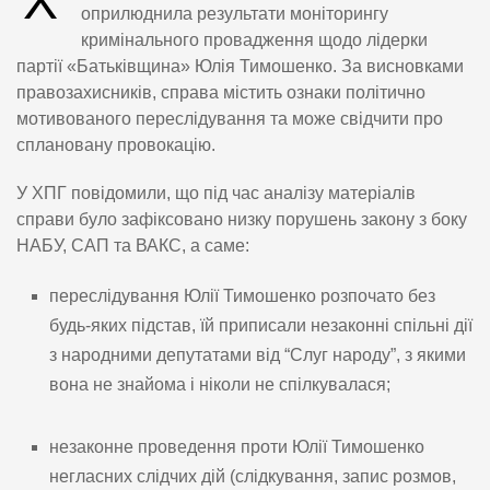
Х
оприлюднила результати моніторингу
кримінального провадження щодо лідерки
партії «Батьківщина» Юлія Тимошенко. За висновками
правозахисників, справа містить ознаки політично
мотивованого переслідування та може свідчити про
сплановану провокацію.
У ХПГ повідомили, що під час аналізу матеріалів
справи було зафіксовано низку порушень закону з боку
НАБУ, САП та ВАКС, а саме:
переслідування Юлії Тимошенко розпочато без
будь-яких підстав, їй приписали незаконні спільні дії
з народними депутатами від “Слуг народу”, з якими
вона не знайома і ніколи не спілкувалася;
незаконне проведення проти Юлії Тимошенко
негласних слідчих дій (слідкування, запис розмов,