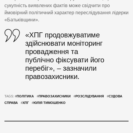
сукупність виявлених фактів може свідчити про
ймовірний політичний характер переслідування лідерки
«Батьківщини».
«ХПГ продовжуватиме
здійснювати моніторинг
провадження та
публічно фіксувати його
перебіг», – зазначили
правозахисники.
TAGS: #
ПОЛІТИКА
#
ПРАВОЗАХИСНИКИ
#
РОЗСЛІДУВАННЯ
#
СУДОВА
СПРАВА
#
ХПГ
#
ЮЛІЯ ТИМОШЕНКО