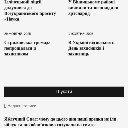
Іллінецький ліцей
У Вінницькому районі
долучився до
виявили та знешкодили
Всеукраїнського проєкту
артснаряд
«Наука
29 ЖОВТНЯ, 2025
1 ЖОВТНЯ, 2025
Стрижавська громада
В Україні відзначають
попрощалася із
День захисників і
захисником
захисниць
Недавні записи
Яблучний Спас: чому до цього дня наші предки не їли
яблук та що обов’язково готували на свято