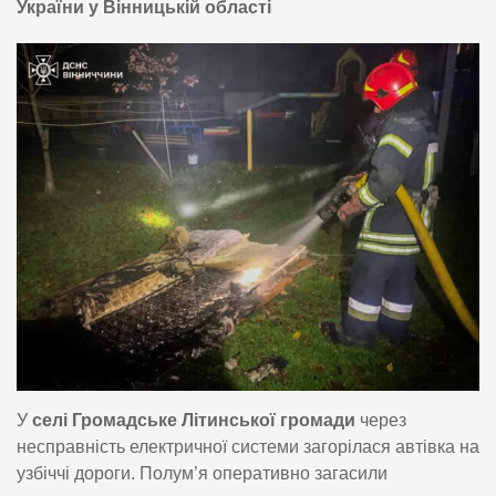
України у Вінницькій області
У
селі Громадське Літинської громади
через
несправність електричної системи загорілася автівка на
узбіччі дороги. Полум’я оперативно загасили