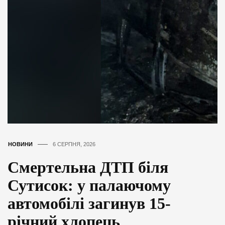
НОВИНИ
6 СЕРПНЯ, 2026
Смертельна ДТП біля
Сутисок: у палаючому
автомобілі загинув 15-
річний хлопець