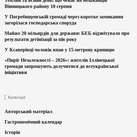
Теплий та ясний день: що чекає на мешканців
Вінницького району 10 серпня
У Погребищенській громаді через коротке замикання
загорілася господарська споруда
Майже 20 мільярдів для держави: БЕБ відзвітувало про
результати детінізації за пів року
У Ксаверівці чоловік впав у 15-метрову криницю
«Пиріг Незалежності – 2026»: жителів Іллінецької
громади запрошують долучитися до всеукраїнської
ініціативи
Категорії
Авторський матеріал
Гастрономічний календар
Історія