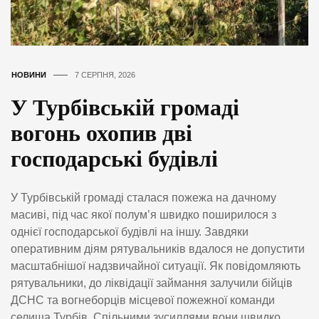
НОВИНИ
7 СЕРПНЯ, 2026
У Турбівській громаді
вогонь охопив дві
господарські будівлі
У Турбівській громаді сталася пожежа на дачному
масиві, під час якої полум’я швидко поширилося з
однієї господарської будівлі на іншу. Завдяки
оперативним діям рятувальників вдалося не допустити
масштабнішої надзвичайної ситуації. Як повідомляють
рятувальники, до ліквідації займання залучили бійців
ДСНС та вогнеборців місцевої пожежної команди
селища Турбів. Спільними зусиллями вони швидко