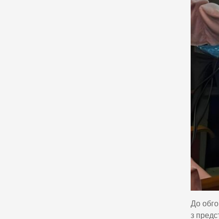
До обго
з предс