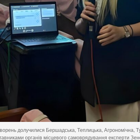
ворень долучилися Бершадська, Теплицька, Агрономічна, Тур
тавниками органів місцевого самоврядування експерти Зен