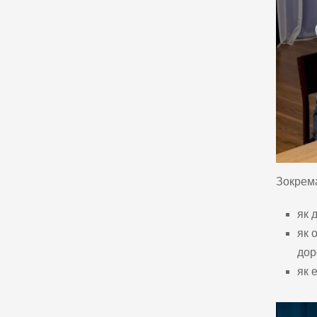
Зокрема
як 
як 
дор
як 