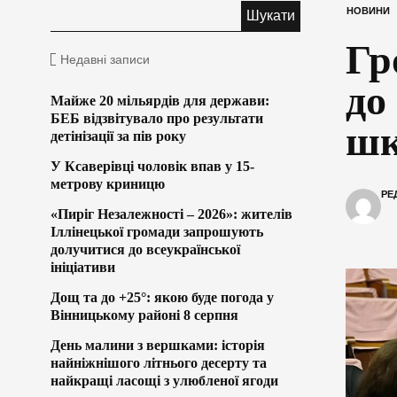
НОВИНИ
Гр
Недавні записи
до
Майже 20 мільярдів для держави:
БЕБ відзвітувало про результати
шк
детінізації за пів року
У Ксаверівці чоловік впав у 15-
метрову криницю
РЕ
«Пиріг Незалежності – 2026»: жителів
Іллінецької громади запрошують
долучитися до всеукраїнської
ініціативи
Дощ та до +25°: якою буде погода у
Вінницькому районі 8 серпня
День малини з вершками: історія
найніжнішого літнього десерту та
найкращі ласощі з улюбленої ягоди