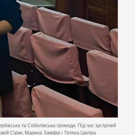
бівська та Соболівська громади. Під час зустрічей
овій Сірик, Марина Замфір і Тетяна Цюпра