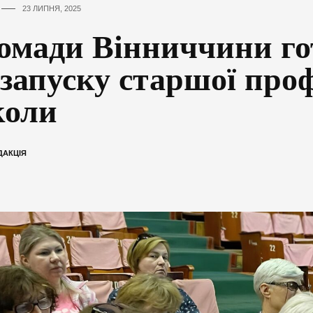
23 ЛИПНЯ, 2025
омади Вінниччини го
 запуску старшої про
оли
ДАКЦІЯ