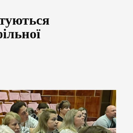
туються
фільної