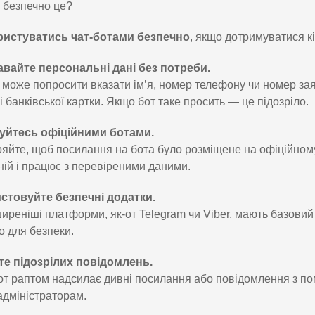
безпечно це?
ористуватись чат-ботами безпечно
, якщо дотримуватися к
авайте персональні дані без потреби.
 може попросити вказати ім’я, номер телефону чи номер заяв
і банківської картки. Якщо бот таке просить — це підозріло.
уйтесь офіційними ботами.
яйте, щоб посилання на бота було розміщене на офіційному с
ій і працює з перевіреними даними.
стовуйте безпечні додатки.
реніші платформи, як-от Telegram чи Viber, мають базовий 
 для безпеки.
те підозрілих повідомлень.
т раптом надсилає дивні посилання або повідомлення з п
адміністраторам.