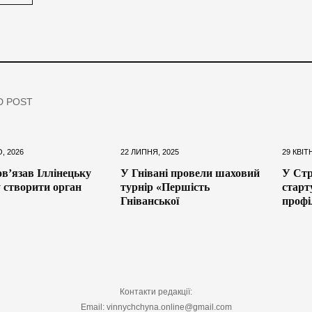
D POST
, 2026
22 ЛИПНЯ, 2025
29 КВІТ
ов’язав Іллінецьку
У Гнівані провели шаховий
У Стр
 створити орган
турнір «Першість
старт
Гніванської
профі
Контакти редакції:
Email: vinnychchyna.online@gmail.com