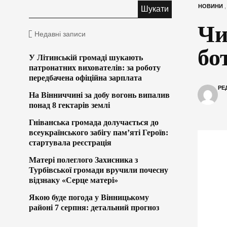
НОВИНИ
Чи
Недавні записи
бо
У Літинській громаді шукають
патронатних вихователів: за роботу
передбачена офіційна зарплата
РЕ
На Вінниччині за добу вогонь випалив
понад 8 гектарів землі
Гніванська громада долучається до
всеукраїнського забігу пам’яті Героїв:
стартувала реєстрація
Матері полеглого Захисника з
Турбівської громади вручили почесну
відзнаку «Серце матері»
Якою буде погода у Вінницькому
районі 7 серпня: детальний прогноз