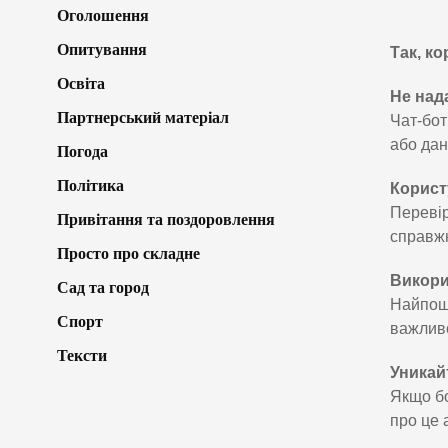
Оголошення
Опитування
Так, к
Освіта
Не над
Партнерський матеріал
Чат-бот
або дан
Погода
Політика
Корист
Перевір
Привітання та поздоровлення
справжн
Просто про складне
Викори
Сад та город
Найпоши
Спорт
важливо
Тексти
Уникай
Якщо бо
про це 