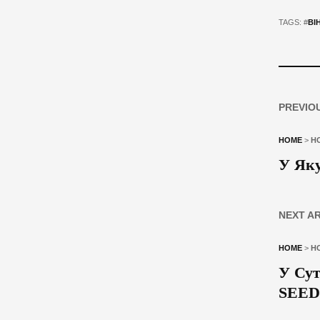
TAGS: #
ВІ
PREVIO
HOME
>
Н
У Яку
NEXT A
HOME
>
Н
У Сут
SEED