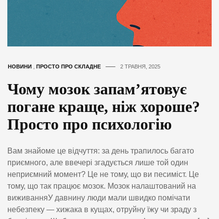
НОВИНИ
,
ПРОСТО ПРО СКЛАДНЕ
2 ТРАВНЯ, 2025
Чому мозок запамʼятовує
погане краще, ніж хороше?
Просто про психологію
Вам знайоме це відчуття: за день трапилось багато
приємного, але ввечері згадується лише той один
неприємний момент? Це не тому, що ви песиміст. Це
тому, що так працює мозок. Мозок налаштований на
виживанняУ давнину люди мали швидко помічати
небезпеку — хижака в кущах, отруйну їжу чи зраду з