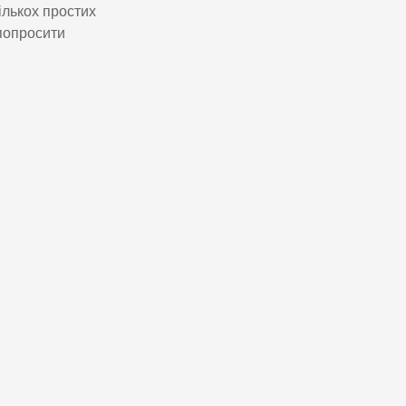
ількох простих
попросити