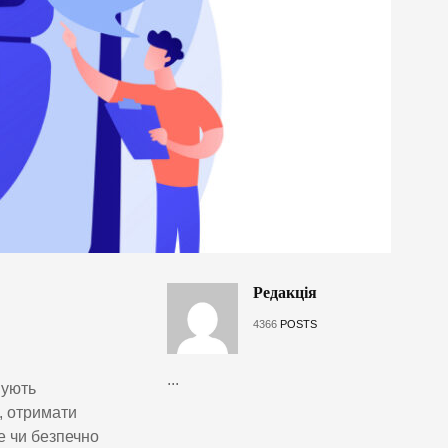
Редакція
4366
POSTS
...
нують
, отримати
е чи безпечно