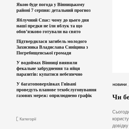
Якою буде погода у Вінницькому
районі 7 серпня: детальний прогноз
Яблучний Спас: чому до цього дня
наші предки не їли яблук та що
обов’язково готували на свято
Підтвердилася загибель молодого
Захисника Владислава Синіцина з
Погребищенської громади
У водоймах Вінниці виявили
фекальне забруднення та яйця
паразитів: купатися небезпечно
У багатоповерхівках Гнівані
НОВИНИ
проведуть планове техобслуговування
газових мереж: оприлюднено графік
Чи б
Сьогодн
користу
Категорії
довідку