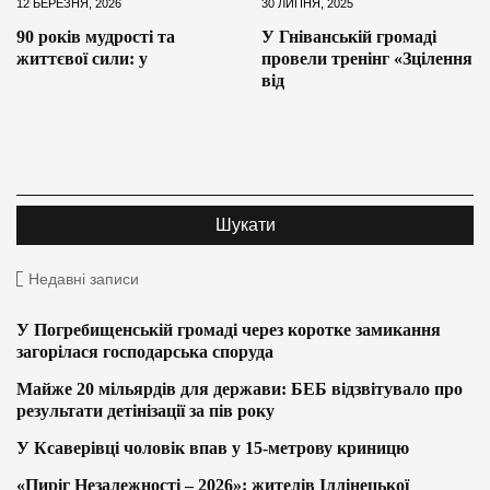
12 БЕРЕЗНЯ, 2026
30 ЛИПНЯ, 2025
90 років мудрості та
У Гніванській громаді
життєвої сили: у
провели тренінг «Зцілення
від
Недавні записи
У Погребищенській громаді через коротке замикання
загорілася господарська споруда
Майже 20 мільярдів для держави: БЕБ відзвітувало про
результати детінізації за пів року
У Ксаверівці чоловік впав у 15-метрову криницю
«Пиріг Незалежності – 2026»: жителів Іллінецької