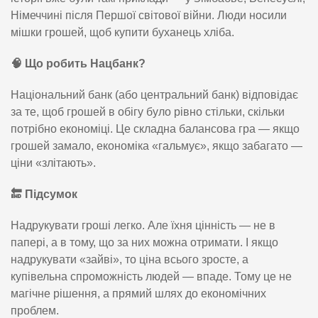
Німеччині після Першої світової війни. Люди носили
мішки грошей, щоб купити буханець хліба.
🧠
Що робить Нацбанк?
Національний банк (або центральний банк) відповідає
за те, щоб грошей в обігу було рівно стільки, скільки
потрібно економіці. Це складна балансова гра — якщо
грошей замало, економіка «гальмує», якщо забагато —
ціни «злітають».
🔚
Підсумок
Надрукувати гроші легко. Але їхня цінність — не в
папері, а в тому, що за них можна отримати. І якщо
надрукувати «зайві», то ціна всього зросте, а
купівельна спроможність людей — впаде. Тому це не
магічне рішення, а прямий шлях до економічних
проблем.