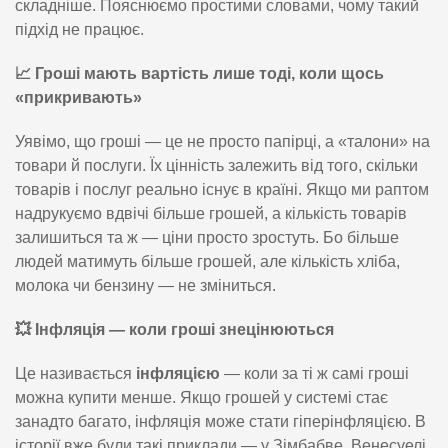
складніше. Пояснюємо простими словами, чому такий
підхід не працює.
📈
Гроші мають вартість лише тоді, коли щось
«прикривають»
Уявімо, що гроші — це не просто папірці, а «талони» на
товари й послуги. Їх цінність залежить від того, скільки
товарів і послуг реально існує в країні. Якщо ми раптом
надрукуємо вдвічі більше грошей, а кількість товарів
залишиться та ж — ціни просто зростуть. Бо більше
людей матимуть більше грошей, але кількість хліба,
молока чи бензину — не зміниться.
💥
Інфляція — коли гроші знецінюються
Це називається
інфляцією
— коли за ті ж самі гроші
можна купити менше. Якщо грошей у системі стає
занадто багато, інфляція може стати гіперінфляцією. В
історії вже були такі приклади — у Зімбабве, Венесуелі,