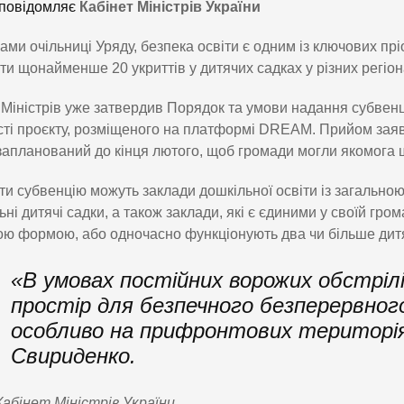
повідомляє
Кабінет Міністрів України
ами очільниці Уряду, безпека освіти є одним із ключових пр
ти щонайменше 20 укриттів у дитячих садках у різних регіон
 Міністрів уже затвердив Порядок та умови надання субвен
ті проєкту, розміщеного на платформі DREAM. Прийом заявок
запланований до кінця лютого, щоб громади могли якомога 
и субвенцію можуть заклади дошкільної освіти із загальною 
ьні дитячі садки, а також заклади, які є єдиними у своїй гро
ю формою, або одночасно функціонують два чи більше дитя
«В умовах постійних ворожих обстріл
простір для безпечного безперервного
особливо на прифронтових територія
Свириденко.
абінет Міністрів України