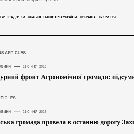
ТЯЧІ САДОЧКИ
#
КАБІНЕТ МІНІСТРІВ УКРАЇНИ
#
УКРАЇНА
#
УКРИТТЯ
US ARTICLES
ОВИНИ
21 СІЧНЯ, 2026
урний фронт Агрономічної громади: підсум
RTICLES
ОВИНИ
21 СІЧНЯ, 2026
ська громада провела в останню дорогу За