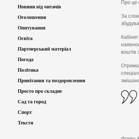
Про це
Новини від читачів
За слов
Оголошення
збудува
Опитування
Кабінет
Освіта
наявнос
Партнерський матеріал
коштів 
Погода
Отримат
Політика
спеціал
Привітання та поздоровлення
змішано
Просто про складне
Сад та город
Спорт
Тексти
Фото: К