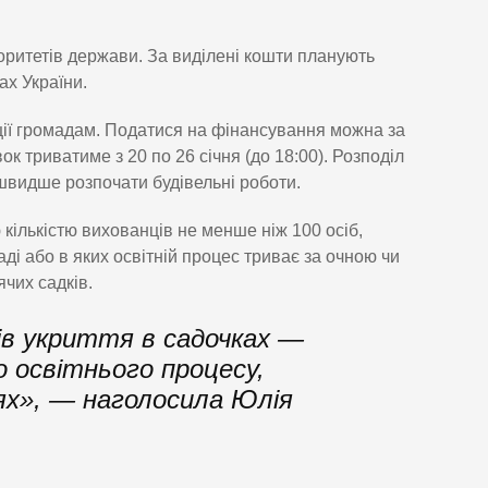
іоритетів держави. За виділені кошти планують
ах України.
ції громадам. Податися на фінансування можна за
 триватиме з 20 по 26 січня (до 18:00). Розподіл
швидше розпочати будівельні роботи.
кількістю вихованців не менше ніж 100 осіб,
маді або в яких освітній процес триває за очною чи
чих садків.
ів укриття в садочках —
 освітнього процесу,
х», — наголосила Юлія