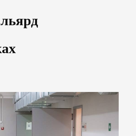
ільярд
ках