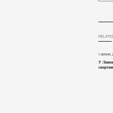
RELATE
7 ЛИПНЯ, 
У Липов
спортив