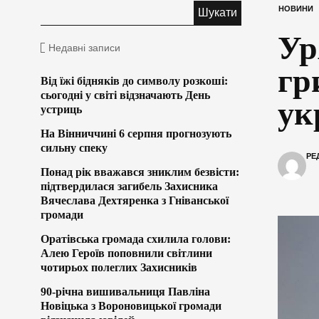
НОВИНИ
Ур
Недавні записи
гр
Від їжі бідняків до символу розкоші:
сьогодні у світі відзначають День
ук
устриць
На Вінниччині 6 серпня прогнозують
сильну спеку
РЕ
Понад рік вважався зниклим безвісти:
підтвердилася загибель Захисника
Вячеслава Дехтяренка з Гніванської
громади
Оратівська громада схилила голови:
Алею Героїв поповнили світлини
чотирьох полеглих Захисників
90-річна вишивальниця Павліна
Новіцька з Вороновицької громади