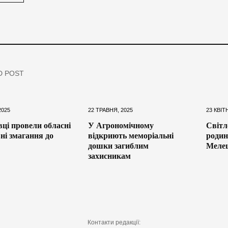
D POST
2025
22 ТРАВНЯ, 2025
23 КВІТ
ці провели обласні
У Агрономічному
Світл
ні змагання до
відкриють меморіальні
родин
дошки загиблим
Мелеш
захисникам
Контакти редакції: