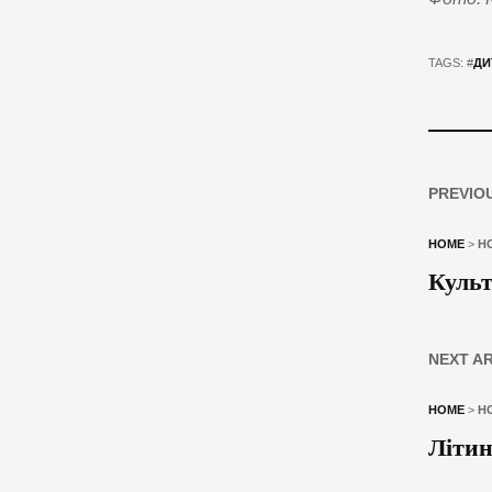
TAGS: #
ДИ
PREVIO
HOME
>
Н
Культ
NEXT A
HOME
>
Н
Літин