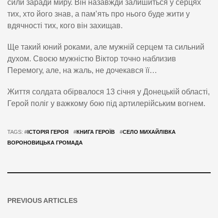
сили заради миру. Він назавжди залишиться у серцях
тих, хто його знав, а пам’ять про нього буде жити у
вдячності тих, кого він захищав.
Ще такий юний роками, але мужній серцем та сильний
духом. Своєю мужністю Віктор точно наблизив
Перемогу, але, на жаль, не дочекався її…
Життя солдата обірвалося 13 січня у Донецькій області,
Герой поліг у важкому бою під артилерійським вогнем.
TAGS: #
ІСТОРІЯ ГЕРОЯ
#
КНИГА ГЕРОЇВ
#
СЕЛО МИХАЙЛІВКА
ВОРОНОВИЦЬКА ГРОМАДА
PREVIOUS ARTICLES