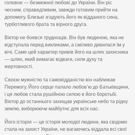
головне — безмежної любові до України. Він ріс
чесним, справедливим, завжди готовим прийти на
допомогу. Близькі згадують його як відданого сина,
турботливого брата та вірного друга.
Віктор не боявся труднощів. Він був людиною, яка не
відступала перед викликами, а сміливо дивилася їм у
вічі. Саме цей характер привів його на шлях захисника
— шлях, який вимагає відваги, сили духу та
жертовності.
Своєю мужністю та самовідданістю він наближав
Перемогу. Його серце палало любов’ю до Батьківщини,
і ця любов стала рушійною силою в його боротьбі.
Віктор до останнього захищав українське небо та рідну
землю, виборюючи майбутнє для всіх нас.
Його історія — це історія молодої людини, яка свідомо
стала на захист України, не вагаючись віддала всі свої