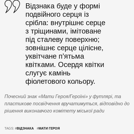
Відзнака буде у формі
подвійного серця із
срібла: внутрішнє серце
з тріщинами, імітоване
під сталеву поверхню;
зовнішнє серце цілісне,
уквітчане п’ятьма
квітками. Осердя квітки
слугує камінь
фіолетового кольору.
Почесний знак «Мати Героя/Героїні» у футлярі, та
пластикове посвідчення вручатимуться, відповідно до
рішення виконавчого комітету міської ради
TAGS: #
ВІДЗНАКА
#
МАТИ ГЕРОЯ