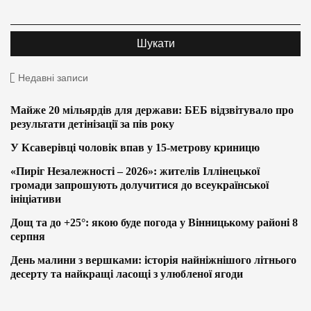
Недавні записи
Майже 20 мільярдів для держави: БЕБ відзвітувало про
результати детінізації за пів року
У Ксаверівці чоловік впав у 15-метрову криницю
«Пиріг Незалежності – 2026»: жителів Іллінецької
громади запрошують долучитися до всеукраїнської
ініціативи
Дощ та до +25°: якою буде погода у Вінницькому районі 8
серпня
День малини з вершками: історія найніжнішого літнього
десерту та найкращі ласощі з улюбленої ягоди