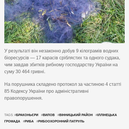
У результаті він незаконно добув 9 кілограмів водних
біоресурсів — 17 карасів сріблястих та одного судака,
чим завдав збитків рибному господарству України на
суму 30 464 гривні.
На порушника складено протокол за частиною 4 статті
85 Кодексу України про адміністративні
правопорушення.
TAGS: #
БРАКОНЬЄРИ
#
ВИЛОВ
#
ВІННИЦЬКИЙ РАЙОН
#
ІЛЛІНЕЦЬКА
ГРОМАДА
#
РИБА
#
РИБООХОРОННИЙ ПАТРУЛЬ