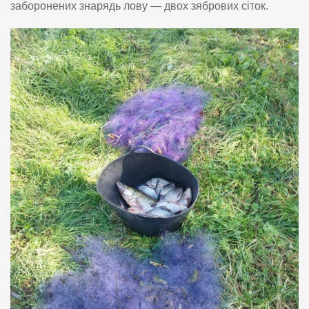
заборонених знарядь лову — двох зябрових сіток.