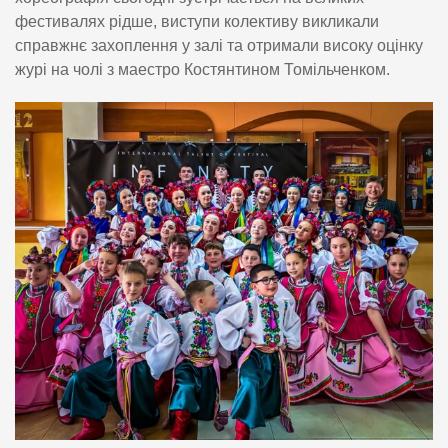
фестивалях рідше, виступи колективу викликали
справжнє захоплення у залі та отримали високу оцінку
журі на чолі з маестро Костянтином Томільченком.