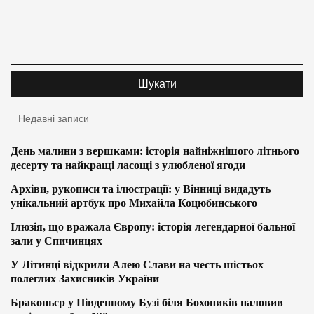
Недавні записи
День малини з вершками: історія найніжнішого літнього
десерту та найкращі ласощі з улюбленої ягоди
Архіви, рукописи та ілюстрації: у Вінниці видадуть
унікальний артбук про Михайла Коцюбинського
Ілюзія, що вражала Європу: історія легендарної бальної
зали у Спичинцях
У Літинці відкрили Алею Слави на честь шістьох
полеглих Захисників України
Браконьєр у Південному Бузі біля Бохоників наловив