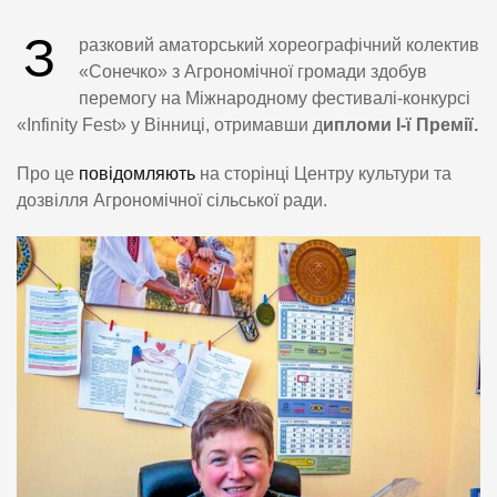
З
разковий аматорський хореографічний колектив
«Сонечко» з Агрономічної громади здобув
перемогу на Міжнародному фестивалі-конкурсі
«Infinity Fest» у Вінниці, отримавши д
ипломи І-ї Премії.
Про це
повідомляють
на сторінці Центру культури та
дозвілля Агрономічної сільської ради.