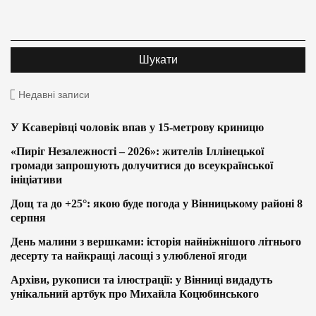
Недавні записи
У Ксаверівці чоловік впав у 15-метрову криницю
«Пиріг Незалежності – 2026»: жителів Іллінецької
громади запрошують долучитися до всеукраїнської
ініціативи
Дощ та до +25°: якою буде погода у Вінницькому районі 8
серпня
День малини з вершками: історія найніжнішого літнього
десерту та найкращі ласощі з улюбленої ягоди
Архіви, рукописи та ілюстрації: у Вінниці видадуть
унікальний артбук про Михайла Коцюбинського