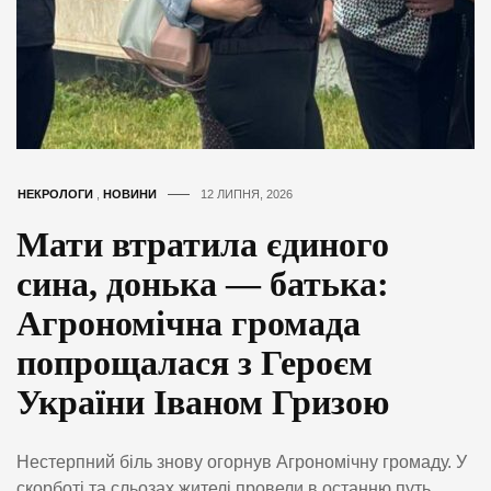
НЕКРОЛОГИ
,
НОВИНИ
12 ЛИПНЯ, 2026
Мати втратила єдиного
сина, донька — батька:
Агрономічна громада
попрощалася з Героєм
України Іваном Гризою
Нестерпний біль знову огорнув Агрономічну громаду. У
скорботі та сльозах жителі провели в останню путь