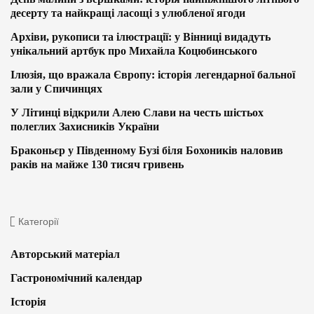
десерту та найкращі ласощі з улюбленої ягоди
Архіви, рукописи та ілюстрації: у Вінниці видадуть
унікальний артбук про Михайла Коцюбинського
Ілюзія, що вражала Європу: історія легендарної бальної
зали у Спичинцях
У Літинці відкрили Алею Слави на честь шістьох
полеглих Захисників України
Браконьєр у Південному Бузі біля Бохоників наловив
раків на майже 130 тисяч гривень
Категорії
Авторський матеріал
Гастрономічний календар
Історія