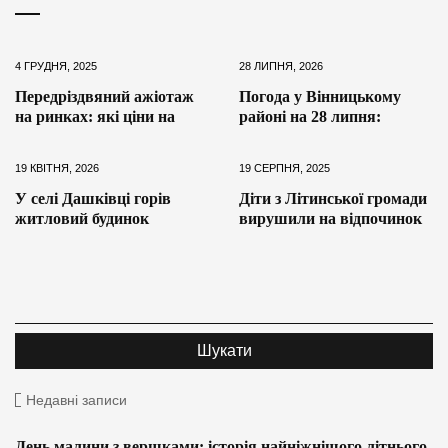
4 ГРУДНЯ, 2025
28 ЛИПНЯ, 2026
Передріздвяний ажіотаж
Погода у Вінницькому
на ринках: які ціни на
районі на 28 липня:
19 КВІТНЯ, 2026
19 СЕРПНЯ, 2025
У селі Дашківці горів
Діти з Літинської громади
житловий будинок
вирушили на відпочинок
Недавні записи
День малини з вершками: історія найніжнішого літнього