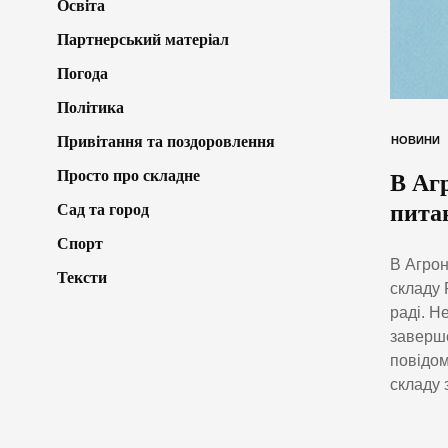
Освіта
Партнерський матеріал
Погода
Політика
Привітання та поздоровлення
НОВИНИ
Просто про складне
В Аг
пита
Сад та город
Спорт
В Агрон
Тексти
складу 
раді. Н
заверше
повідом
складу 