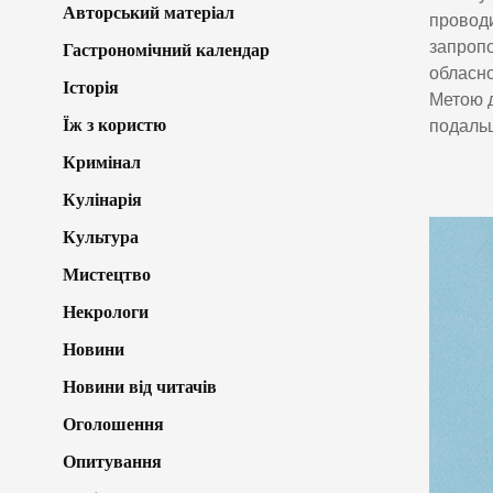
Авторський матеріал
проводи
запропо
Гастрономічний календар
обласно
Історія
Метою д
Їж з користю
подаль
Кримінал
Кулінарія
Культура
Мистецтво
Некрологи
Новини
Новини від читачів
Оголошення
Опитування