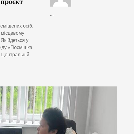
 проєкт
...
реміщених осіб,
в місцевому
 Як йдеться у
онду «Посмішка
 Центральній