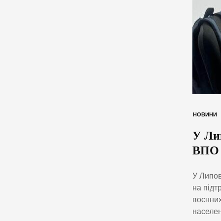
НОВИНИ
У Ли
ВПО 
У Липов
на підт
воєнних
населен