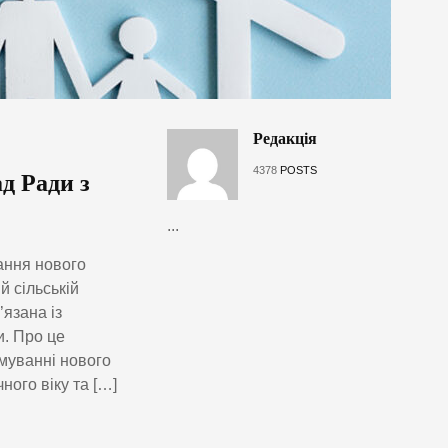
Редакція
4378
POSTS
д Ради з
...
ання нового
й сільській
язана із
. Про це
рмуванні нового
ного віку та […]