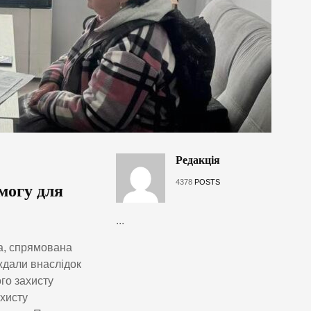
Редакція
4378
POSTS
могу для
...
та, спрямована
ждали внаслідок
го захисту
ахисту