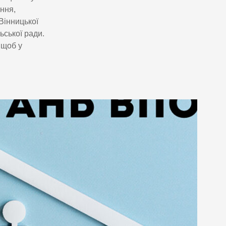
ння,
Вінницької
ьської ради.
 щоб у