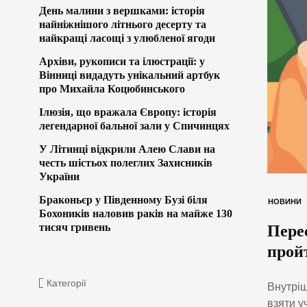
День малини з вершками: історія
найніжнішого літнього десерту та
найкращі ласощі з улюбленої ягоди
Архіви, рукописи та ілюстрації: у
Вінниці видадуть унікальний артбук
про Михайла Коцюбинського
Ілюзія, що вражала Європу: історія
легендарної бальної зали у Спичинцях
У Літинці відкрили Алею Слави на
честь шістьох полеглих Захисників
України
Браконьєр у Південному Бузі біля
НОВИНИ
Бохоників наловив раків на майже 130
тисяч гривень
Пере
прой
Категорії
Внутріш
взяти у