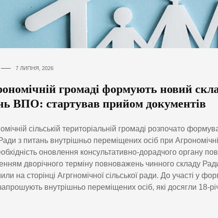
7 ЛИПНЯ, 2026
рономічній громаді формують новий скла
нь ВПО: стартував прийом документів
омічній сільській територіальній громаді розпочато формув
Ради з питань внутрішньо переміщених осіб при Агрономічні
еобхідність оновлення консультативно-дорадчого органу пов’
нням дворічного терміну повноважень чинного складу Ради
или на сторінці Агргномічної сільської ради. До участі у фо
запрошують внутрішньо переміщених осіб, які досягли 18-річ