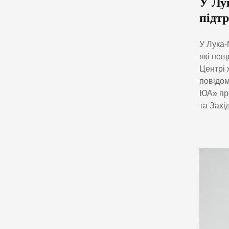
У Лу
підт
У Лука-
які нещ
Центрі 
повідом
ЮА» пре
та Захід