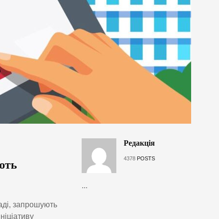
Редакція
4378
POSTS
ють
...
аді, запрошують
Ініціативу