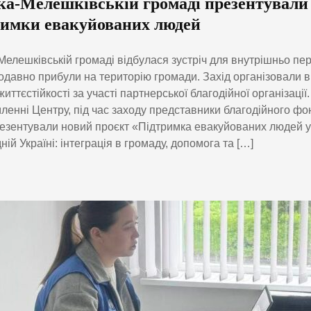
ка-Мелешківській громаді презентували
римки евакуйованих людей
Мелешківській громаді відбулася зустріч для внутрішньо пе
одавно прибули на територію громади. Захід організовали 
життєстійкості за участі партнерської благодійної організації.
ленні Центру, під час заходу представники благодійного ф
зентували новий проєкт «Підтримка евакуйованих людей у
ній Україні: інтеграція в громаду, допомога та […]