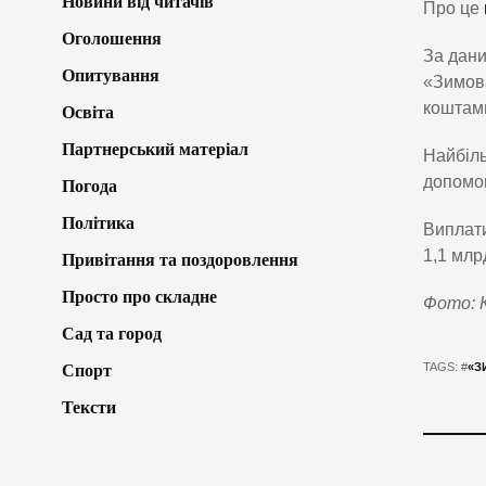
Новини від читачів
Про це
Оголошення
За дани
Опитування
«Зимова
коштами
Освіта
Партнерський матеріал
Найбіль
допомог
Погода
Політика
Виплати
1,1 млр
Привітання та поздоровлення
Просто про складне
Фото: К
Сад та город
TAGS: #
«З
Спорт
Тексти