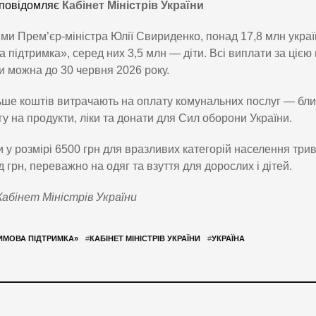
повідомляє
Кабінет Міністрів України
ми Прем’єр-міністра Юлії Свириденко, понад 17,8 млн укра
 підтримка», серед них 3,5 млн — діти. Всі виплати за цією
 можна до 30 червня 2026 року.
ше коштів витрачають на оплату комунальних послуг — близ
у на продукти, ліки та донати для Сил оборони України.
 у розмірі 6500 грн для вразливих категорій населення трив
д грн, переважно на одяг та взуття для дорослих і дітей.
абінет Міністрів України
ИМОВА ПІДТРИМКА»
#
КАБІНЕТ МІНІСТРІВ УКРАЇНИ
#
УКРАЇНА