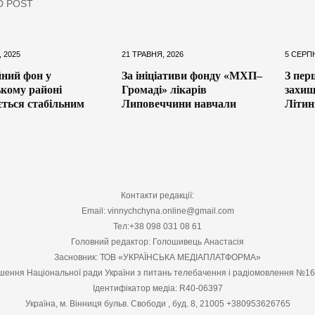
D POST
 2025
21 ТРАВНЯ, 2026
5 СЕРПН
йний фон у
За ініціативи фонду «МХП–
З пер
кому районі
Громаді» лікарів
захищ
ться стабільним
Липовеччини навчали
Літи
Контакти редакції:
Email: vinnychchyna.online@gmail.com
Тел:+38 098 031 08 61
Головний редактор: Голошивець Анастасія
Засновник: ТОВ «УКРАЇНСЬКА МЕДІАПЛАТФОРМА»
шення Національної ради України з питань телебачення і радіомовлення №1
Ідентифікатор медіа: R40-06397
Україна, м. Вінниця бульв. Свободи , буд. 8, 21005 +380953626765