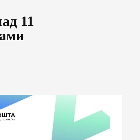
ад 11
рами