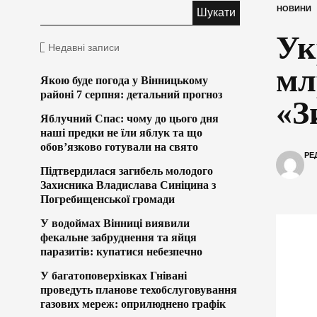
НОВИНИ
Ук
Недавні записи
мл
Якою буде погода у Вінницькому
районі 7 серпня: детальний прогноз
«З
Яблучний Спас: чому до цього дня
наші предки не їли яблук та що
обов’язково готували на свято
РЕ
Підтвердилася загибель молодого
Захисника Владислава Синіцина з
Погребищенської громади
У водоймах Вінниці виявили
фекальне забруднення та яйця
паразитів: купатися небезпечно
У багатоповерхівках Гнівані
проведуть планове техобслуговування
газових мереж: оприлюднено графік