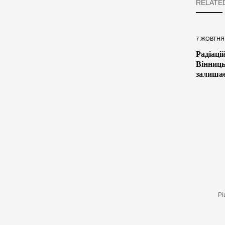
RELATE
7 ЖОВТНЯ,
Радіаці
Вінниць
залишає
Рі