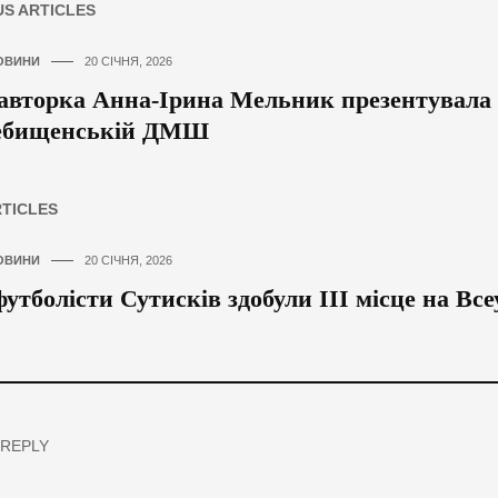
US ARTICLES
ОВИНИ
20 СІЧНЯ, 2026
вторка Анна-Ірина Мельник презентувала к
ебищенській ДМШ
RTICLES
ОВИНИ
20 СІЧНЯ, 2026
утболісти Сутисків здобули ІІІ місце на Все
 REPLY