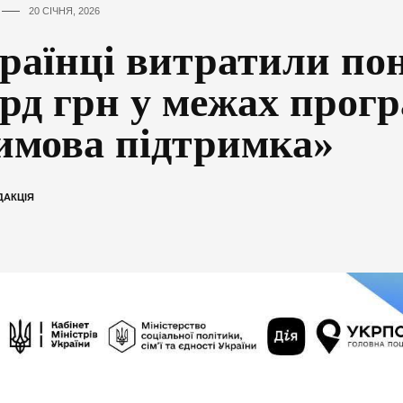
20 СІЧНЯ, 2026
раїнці витратили пон
рд грн у межах прог
имова підтримка»
ДАКЦІЯ