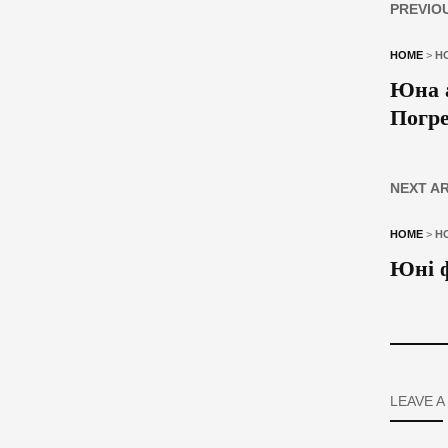
PREVIO
HOME
>
Н
Юна а
Погр
NEXT A
HOME
>
Н
Юні ф
LEAVE A