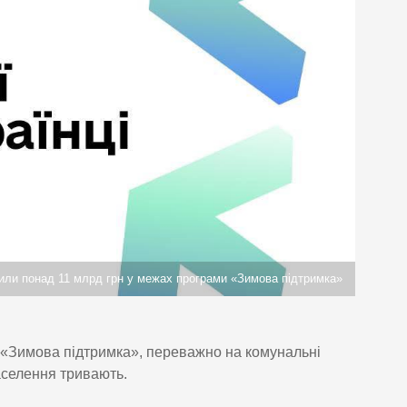
тили понад 11 млрд грн у межах програми «Зимова підтримка»
и «Зимова підтримка», переважно на комунальні
аселення тривають.