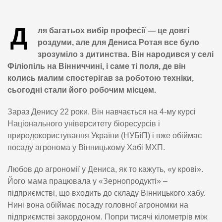
Д
ля багатьох вибір професії — це довгі
роздуми, але для Дениса Ротая все було
зрозуміло з дитинства. Він народився у селі
Філіопіль на Вінниччині, і саме ті поля, де він
колись малим спостерігав за роботою техніки,
сьогодні стали його робочим місцем.
Зараз Денису 22 роки. Він навчається на 4-му курсі
Національного університету біоресурсів і
природокористування України (НУБіП) і вже обіймає
посаду агронома у Вінницькому Хабі МХП.
Любов до агрономії у Дениса, як то кажуть, «у крові».
Його мама працювала у «Зернопродукті» –
підприємстві, що входить до складу Вінницького хабу.
Нині вона обіймає посаду головної агрономки на
підприємстві закордоном. Попри тисячі кілометрів між