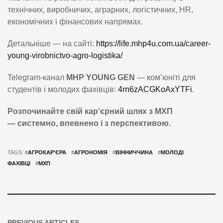
технічних, виробничих, аграрних, логістичних, HR,
економічних і фінансових напрямах.
Детальніше — на сайті:
https://life.mhp4u.com.ua/career-
young-virobnictvo-agro-logistika/
Telegram-канал
MHP YOUNG GEN
— ком’юніті для
студентів і молодих фахівців:
4rn6zACGKoAxYTFi
.
Розпочинайте
свій
кар’єрний
шлях
з МХП
—
системно,
впевнено
і з
перспективою.
TAGS: #
АГРОКАР'ЄРА
#
АГРОНОМІЯ
#
ВІННИЧЧИНА
#
МОЛОДІ
ФАХІВЦІ
#
МХП
PREVIOUS ARTICLES