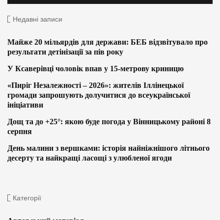
Недавні записи
Майже 20 мільярдів для держави: БЕБ відзвітувало про
результати детінізації за пів року
У Ксаверівці чоловік впав у 15-метрову криницю
«Пиріг Незалежності – 2026»: жителів Іллінецької
громади запрошують долучитися до всеукраїнської
ініціативи
Дощ та до +25°: якою буде погода у Вінницькому районі 8
серпня
День малини з вершками: історія найніжнішого літнього
десерту та найкращі ласощі з улюбленої ягоди
Категорії